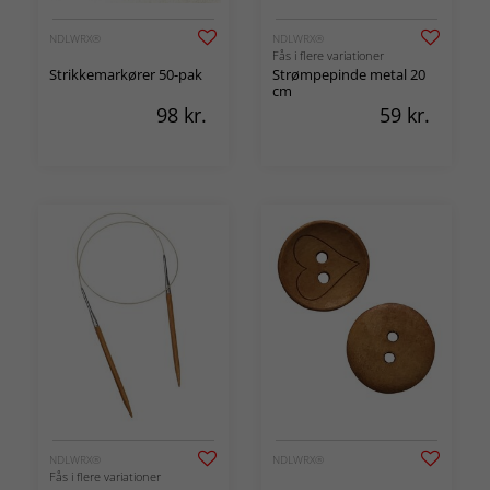
NDLWRX®
NDLWRX®
Fås i flere variationer
Strikkemarkører 50-pak
Strømpepinde metal 20
cm
98
kr.
59
kr.
NDLWRX®
NDLWRX®
Fås i flere variationer