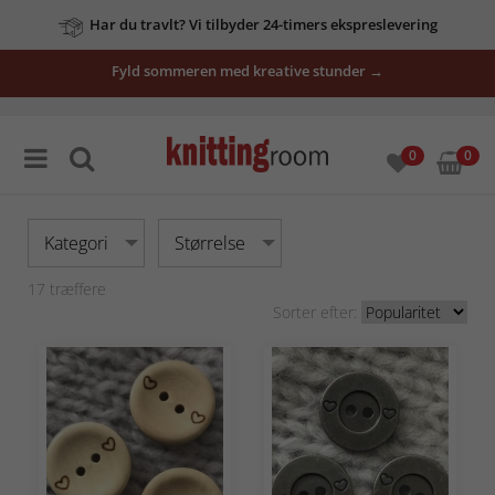
Har du travlt? Vi tilbyder 24-timers ekspreslevering
Fyld sommeren med kreative stunder →
0
0
Kategori
Størrelse
17
træffere
Sorter efter: