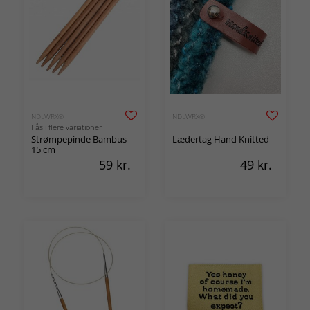
NDLWRX®
NDLWRX®
Fås i flere variationer
Strømpepinde Bambus
Lædertag Hand Knitted
15 cm
59
kr.
49
kr.