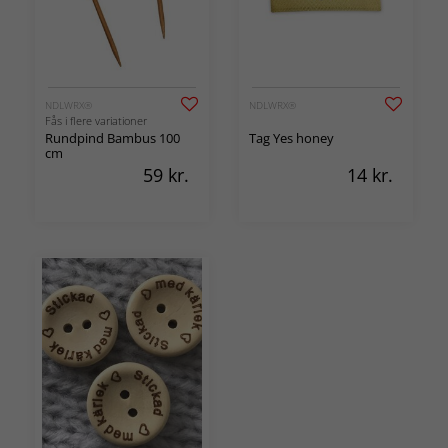
NDLWRX®
NDLWRX®
Fås i flere variationer
Rundpind Bambus 100
Tag Yes honey
cm
59
kr.
14
kr.