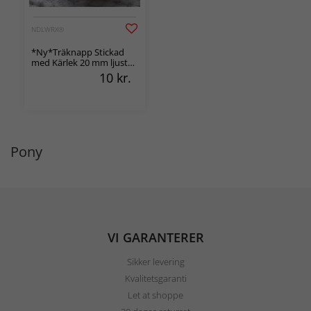
NDLWRX®
*Ny*Träknapp Stickad
med Kärlek 20 mm ljust
trä
10
kr.
Pony
VI GARANTERER
Sikker levering
Kvalitetsgaranti
Let at shoppe