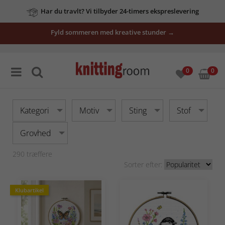
Har du travlt? Vi tilbyder 24-timers ekspreslevering
vores
Fyld sommeren med kreative stunder →
tilbud
her
0
0
Kategori
Motiv
Sting
Stof
Grovhed
290
træffere
Sorter efter:
Klubartikel