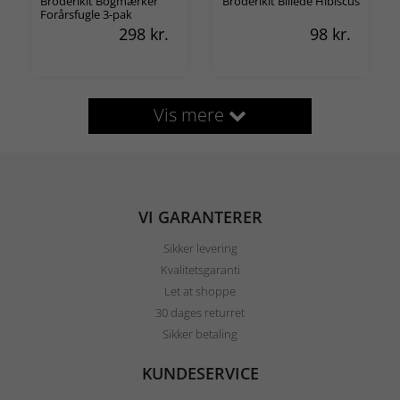
Broderikit Bogmærker
Broderikit Billede Hibiscus
Forårsfugle 3-pak
298
kr.
98
kr.
Vis mere
VI GARANTERER
Sikker levering
Kvalitetsgaranti
Let at shoppe
30 dages returret
Sikker betaling
KUNDESERVICE