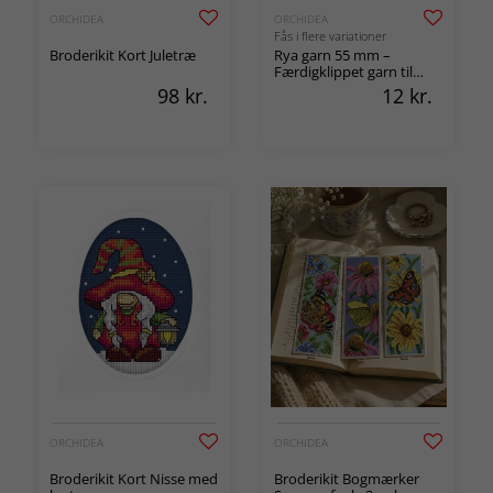
ORCHIDEA
ORCHIDEA
Fås i flere variationer
Broderikit Kort Juletræ
Rya garn 55 mm –
Færdigklippet garn til
ryatæpper og
98
kr.
12
kr.
ryahåndarbejder
ORCHIDEA
ORCHIDEA
Broderikit Kort Nisse med
Broderikit Bogmærker