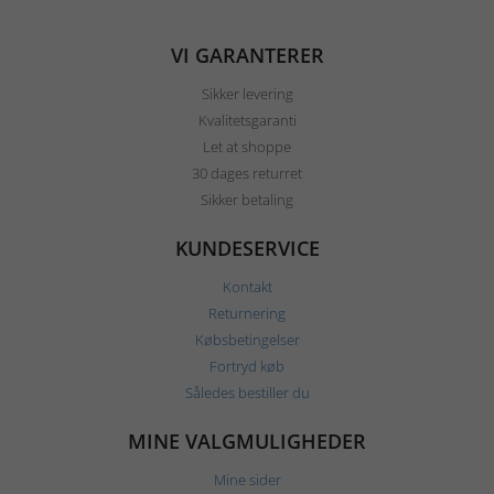
VI GARANTERER
Sikker levering
Kvalitetsgaranti
Let at shoppe
30 dages returret
Sikker betaling
KUNDESERVICE
Kontakt
Returnering
Købsbetingelser
Fortryd køb
Således bestiller du
MINE VALGMULIGHEDER
Mine sider