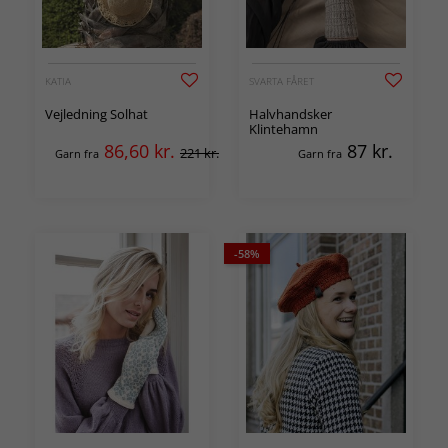
KATIA
SVARTA FÅRET
Vejledning Solhat
Halvhandsker
Klintehamn
86,60
kr.
87
kr.
221 kr.
Garn fra
Garn fra
-58%