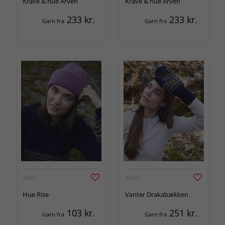
Krave & hue Arven
Krave & hue Arven
233
kr.
233
kr.
Garn fra
Garn fra
JÄRBO
JÄRBO
Hue Rise
Vanter Drakabækken
103
kr.
251
kr.
Garn fra
Garn fra