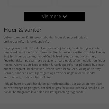
Vis mere
Huer & vanter
Velkommen hos Knittingroom.dk. Her finder du et bredt udvalg
strikkeopskrifter & hækleopskrifter.
Vælg og vrag mellem forskellige typer af tøj, farver, modeller og kvaliteter. I
denne sektion finder du strikkeopskrifter & hækleopskrifter til halstørklæder
& sjaler. Huer og vanter, pandebånd, halsedisser, vanter, baskerhuer,
fingerhandsker, pulsvarmere og sjaler er bare nogle af de modeller du finder
hos os. Alle vores strikkeopskrifter & hækleopskrifter er på dansk, hvis intet
andet er angivet i beskrivelsen. Svarta Fåret, Järbo Garn, Viking of Norway,
Permin, Sandnes Garn, Hjertegarn og Cewec er nogle af de velkendte
varemærker, du kan vælge mellem.
Inde på hvert produkt har du en garnforbrugstabel, der gør at du nemt kan
se hvor mange nøgler garn, det skal bruges for at lave det du vil strikke eller
hækle. Knittingroom lover altid kvalitetsgaranti og tryg handel.