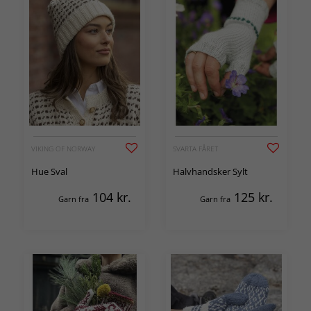
VIKING OF NORWAY
SVARTA FÅRET
Hue Sval
Halvhandsker Sylt
104
kr.
125
kr.
Garn fra
Garn fra