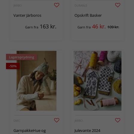
JÄRBO
DURABLE
Vanter Järboros
Opskrift Basker
163
kr.
46
kr.
109 kr.
Garn fra
Garn fra
Lageroprydning
-50%
DMC
JÄRBO
GarnpakkeHue og
Julevante 2024