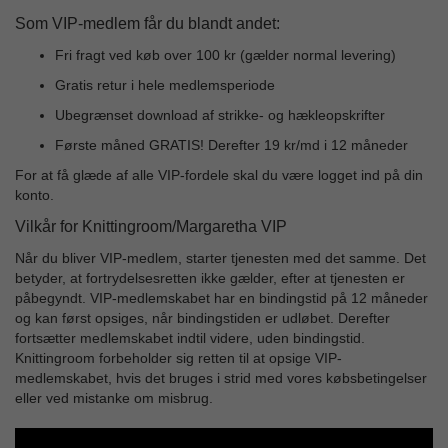
Som VIP-medlem får du blandt andet:
Fri fragt ved køb over 100 kr (gælder normal levering)
Gratis retur i hele medlemsperiode
Ubegrænset download af strikke- og hækleopskrifter
Første måned GRATIS! Derefter 19 kr/md i 12 måneder
For at få glæde af alle VIP-fordele skal du være logget ind på din
konto.
Vilkår for Knittingroom/Margaretha VIP
Når du bliver VIP-medlem, starter tjenesten med det samme. Det
betyder, at fortrydelsesretten ikke gælder, efter at tjenesten er
påbegyndt. VIP-medlemskabet har en bindingstid på 12 måneder
og kan først opsiges, når bindingstiden er udløbet. Derefter
fortsætter medlemskabet indtil videre, uden bindingstid.
Knittingroom forbeholder sig retten til at opsige VIP-
medlemskabet, hvis det bruges i strid med vores købsbetingelser
eller ved mistanke om misbrug.