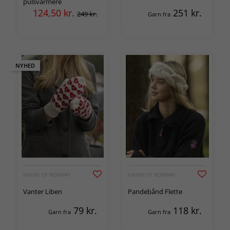
pulsvarmere
124,50
kr.
251
kr.
249 kr.
Garn fra
NYHED
VIKING OF NORWAY
VIKING OF NORWAY
Vanter Liben
Pandebånd Flette
79
kr.
118
kr.
Garn fra
Garn fra