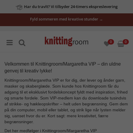
vores
tilbud
Fyld sommeren med kreative stunder →
her
0
0
Velkommen til Knittingroom/Margaretha VIP – din uldne
genvej til kreativ lykke!
Knittingroom/Margaretha VIP er for dig, der lever og ånder garn,
masker og skaberglæde. Som kunde hos Knittingroom får du
adgang til et eksklusivt fordelskoncept fyldt med inspiration, frihed
og smarte fordele. Som VIP-medlem kan du downloade tusindvis
af strikke- og hækleopskrifter – helt uden begrænsning. Gem dem
på din computer, mobil eller tablet, og strik lige når lysten melder
sig, uanset hvor du er. Kort sagt: mere kreativitet, færre
begrænsninger.
Det her medfølger i Knittingroom/Margaretha VIP