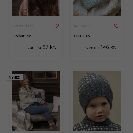
SVARTA FÅRET
DALE GARN
Solhat Vik
Hue Vian
87
kr.
146
kr.
Garn fra
Garn fra
NYHED