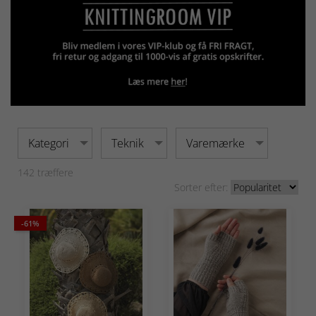
Kategori
Teknik
Varemærke
142
træffere
Sorter efter:
-61%