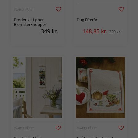
SVARTA FÅRET
Broderikit Løber
Dug Efterår
Blomsterknopper
349
kr.
148,85
kr.
229 kr.
SVARTA FÅRET
SVARTA FÅRET