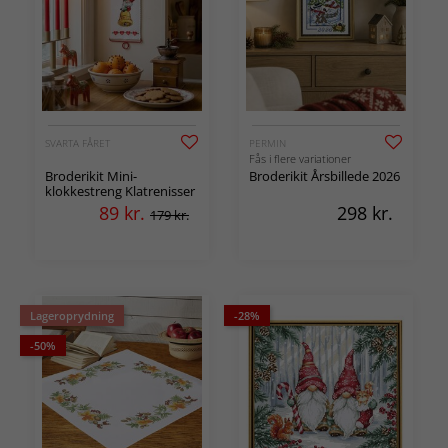
SVARTA FÅRET
PERMIN
Fås i flere variationer
Broderikit Mini-
Broderikit Årsbillede 2026
klokkestreng Klatrenisser
89
kr.
298
kr.
179 kr.
Lageroprydning
-28%
-50%