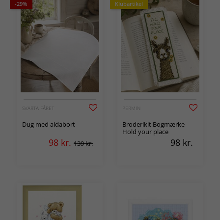
-29%
Klubartikel
SVARTA FÅRET
PERMIN
Dug med aidabort
Broderikit Bogmærke
Hold your place
98
kr.
98
kr.
139 kr.