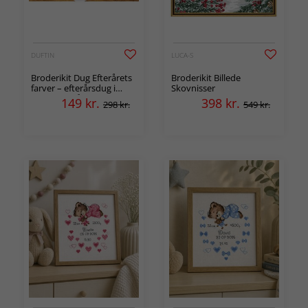
DUFTIN
LUCA-S
Broderikit Dug Efterårets
Broderikit Billede
farver – efterårsdug i
Skovnisser
korssting på aida
149
kr.
398
kr.
298 kr.
549 kr.