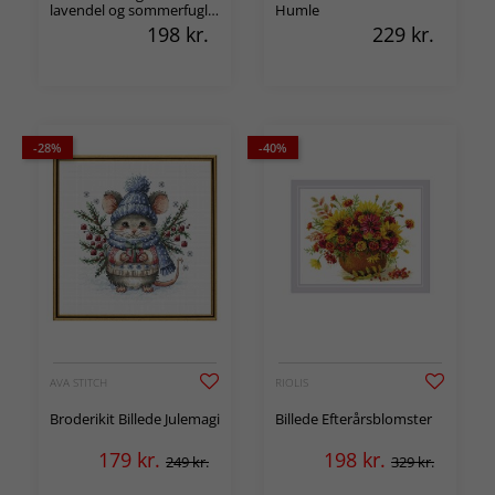
lavendel og sommerfugle
Humle
2-pak
198
kr.
229
kr.
-28%
-40%
AVA STITCH
RIOLIS
Broderikit Billede Julemagi
Billede Efterårsblomster
179
kr.
198
kr.
249 kr.
329 kr.