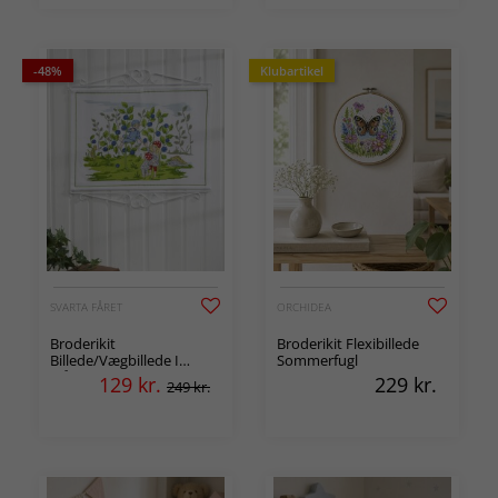
-48%
Klubartikel
SVARTA FÅRET
ORCHIDEA
Broderikit
Broderikit Flexibillede
Billede/Vægbillede I
Sommerfugl
blåbærskoven
129
kr.
229
kr.
249 kr.