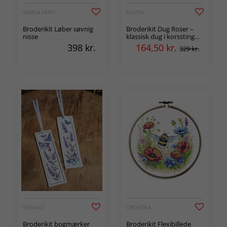
SVARTA FÅRET
DUFTIN
Broderikit Løber søvnig
Broderikit Dug Roser –
nisse
klassisk dug i korssting
med blomstermotiv
398
kr.
164,50
kr.
329 kr.
VERVACO
ORCHIDEA
Broderikit bogmærker
Broderikit Flexibillede