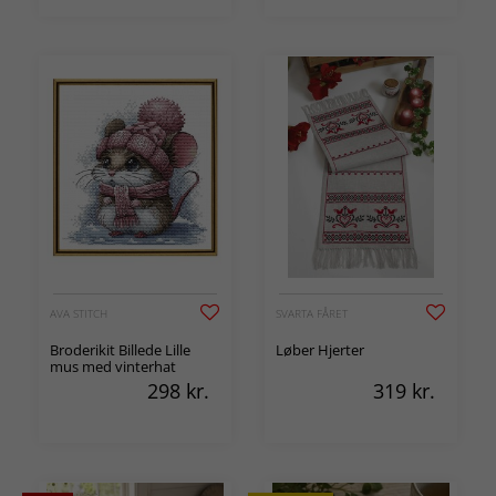
AVA STITCH
SVARTA FÅRET
Broderikit Billede Lille
Løber Hjerter
mus med vinterhat
298
kr.
319
kr.