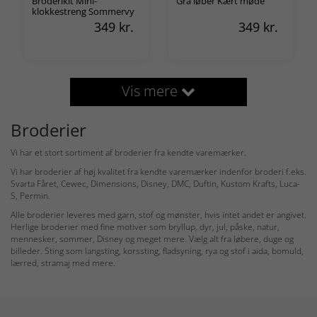
Broderikit Mini-
Grå løber Kært møde
klokkestreng Sommervy
349
kr.
349
kr.
Vis mere
Broderier
Vi har et stort sortiment af broderier fra kendte varemærker.
Vi har broderier af høj kvalitet fra kendte varemærker indenfor broderi f.eks.
Svarta Fåret, Cewec, Dimensions, Disney, DMC, Duftin, Kustom Krafts, Luca-
S, Permin.
Alle broderier leveres med garn, stof og mønster, hvis intet andet er angivet.
Herlige broderier med fine motiver som bryllup, dyr, jul, påske, natur,
mennesker, sommer, Disney og meget mere. Vælg alt fra løbere, duge og
billeder. Sting som langsting, korssting, fladsyning, rya og stof i aida, bomuld,
lærred, stramaj med mere.