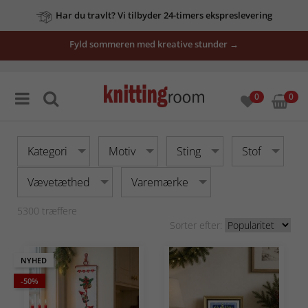
Har du travlt? Vi tilbyder 24-timers ekspreslevering
vores
Fyld sommeren med kreative stunder →
tilbud
her
0
0
Kategori
Motiv
Sting
Stof
Vævetæthed
Varemærke
5300
træffere
Sorter efter:
NYHED
-50%