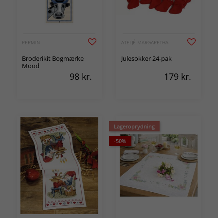
PERMIN
ATELJÉ MARGARETHA
Broderikit Bogmærke
Julesokker 24-pak
Mood
98
kr.
179
kr.
Lageroprydning
-50%