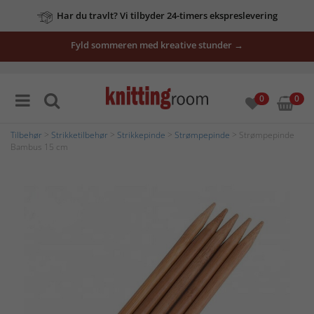
Har du travlt? Vi tilbyder 24-timers ekspreslevering
Fyld sommeren med kreative stunder →
0
0
Tilbehør
>
Strikketilbehør
>
Strikkepinde
>
Strømpepinde
> Strømpepinde
Bambus 15 cm