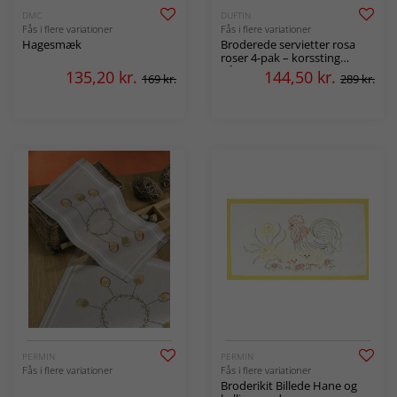
DMC
DUFTIN
Fås i flere variationer
Fås i flere variationer
Hagesmæk
Broderede servietter rosa
roser 4-pak – korssting
påtrykt bomuldsstof
135,20
kr.
144,50
kr.
169 kr.
289 kr.
PERMIN
PERMIN
Fås i flere variationer
Fås i flere variationer
Broderikit Billede Hane og