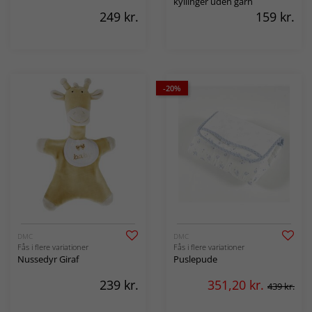
kyllinger uden garn
249
kr.
159
kr.
-20%
DMC
DMC
Fås i flere variationer
Fås i flere variationer
Nussedyr Giraf
Puslepude
239
kr.
351,20
kr.
439 kr.