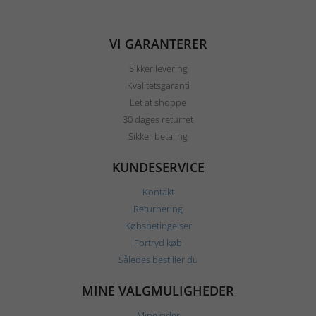
VI GARANTERER
Sikker levering
Kvalitetsgaranti
Let at shoppe
30 dages returret
Sikker betaling
KUNDESERVICE
Kontakt
Returnering
Købsbetingelser
Fortryd køb
Således bestiller du
MINE VALGMULIGHEDER
Mine sider