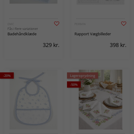
DMC
PERMIN
Fås i flere variationer
Badehåndklæde
Rapport Vægbilleder
329
kr.
398
kr.
-20%
Lageroprydning
-50%