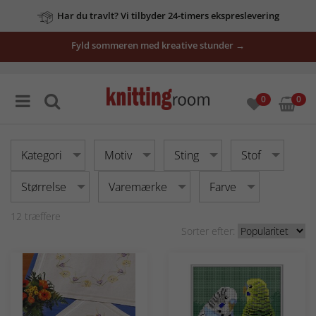
Har du travlt? Vi tilbyder 24-timers ekspreslevering
Fyld sommeren med kreative stunder →
0
0
Kategori
Motiv
Sting
Stof
Størrelse
Varemærke
Farve
12
træffere
Sorter efter: