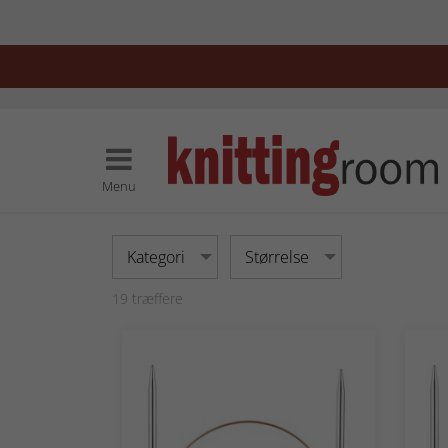
Menu
Kategori
Størrelse
19
træffere