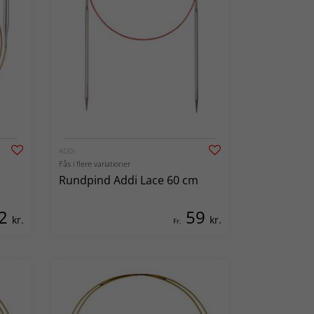
ADDI
Fås i flere variationer
Rundpind Addi Lace 60 cm
2
59
kr.
kr.
Fr.