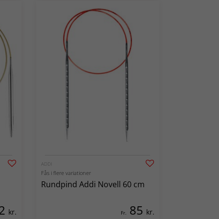
ADDI
Fås i flere variationer
Rundpind Addi Novell 60 cm
2
85
kr.
kr.
Fr.