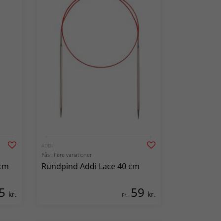
ADDI
Fås i flere variationer
 cm
Rundpind Addi Lace 40 cm
5
59
kr.
kr.
Fr.