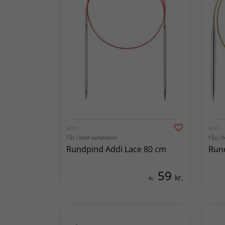
ADDI
ADDI
Fås i flere variationer
Fås i f
Rundpind Addi Lace 80 cm
Run
59
kr.
Fr.