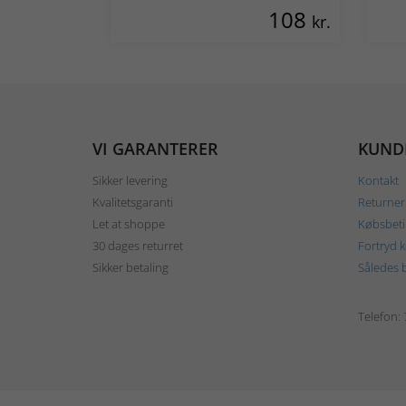
108
kr.
VI GARANTERER
KUND
Sikker levering
Kontakt
Kvalitetsgaranti
Returner
Let at shoppe
Købsbeti
30 dages returret
Fortryd 
Sikker betaling
Således b
Telefon: