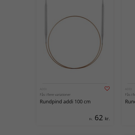
ADDI
ADDI
Fås i flere variationer
Fås i f
Rundpind addi 100 cm
Rund
62
kr.
Fr.