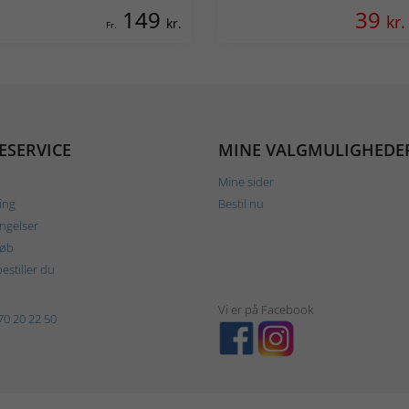
149
39
kr.
kr.
Fr.
ESERVICE
MINE VALGMULIGHEDE
Mine sider
ing
Bestil nu
ngelser
køb
estiller du
Vi er på Facebook
70 20 22 50