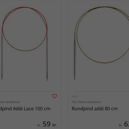
ADDI
lere variationer
Fås i flere variationer
pind Addi Lace 100 cm
Rundpind addi 80 cm
59
6
kr.
Fr.
Fr.