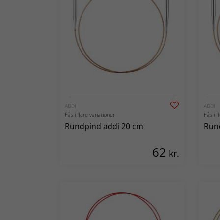
ADDI
ADDI
Fås i flere variationer
Fås i f
Rundpind addi 20 cm
Run
62
kr.