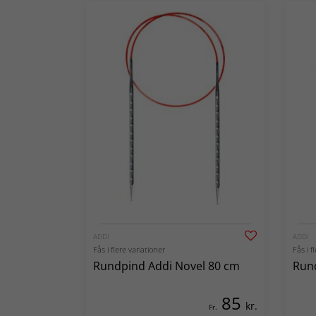
ADDI
ADDI
Fås i flere variationer
Fås i f
Rundpind Addi Novel 80 cm
Rund
85
kr.
Fr.