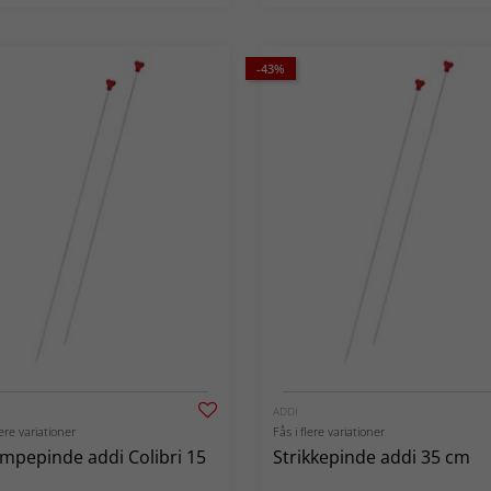
-43%
ADDI
lere variationer
Fås i flere variationer
mpepinde addi Colibri 15
Strikkepinde addi 35 cm