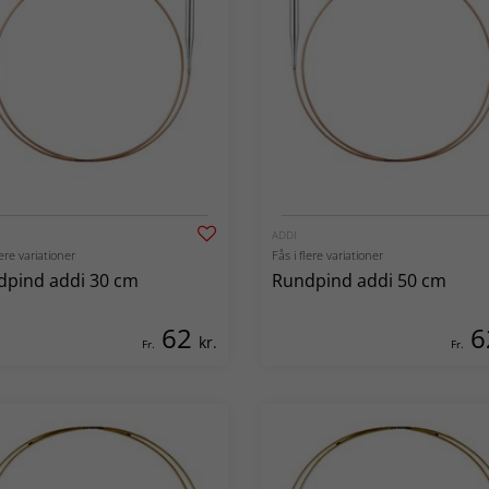
ADDI
lere variationer
Fås i flere variationer
dpind addi 30 cm
Rundpind addi 50 cm
62
6
kr.
Fr.
Fr.