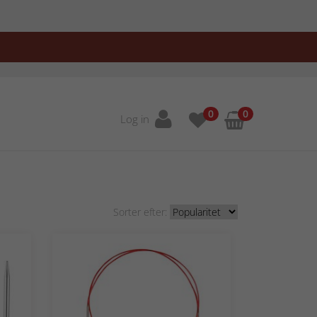
0
0
Log in
Sorter efter: