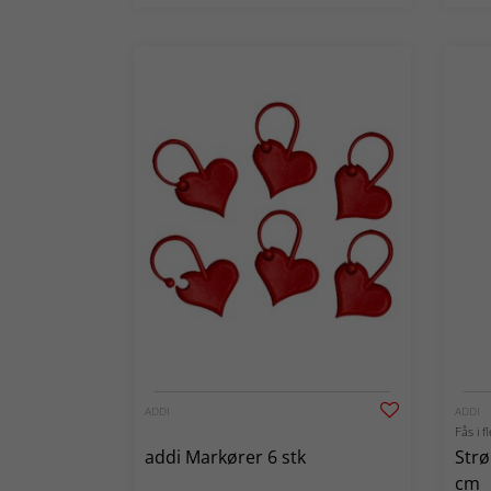
ADDI
ADDI
Fås i f
addi Markører 6 stk
Strø
cm