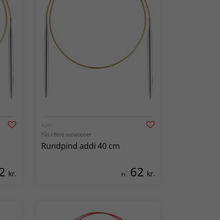
ADDI
Fås i flere variationer
Rundpind addi 40 cm
2
62
kr.
kr.
Fr.