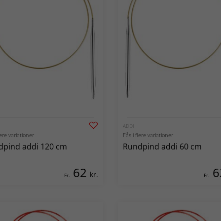
ADDI
lere variationer
Fås i flere variationer
dpind addi 120 cm
Rundpind addi 60 cm
62
6
kr.
Fr.
Fr.