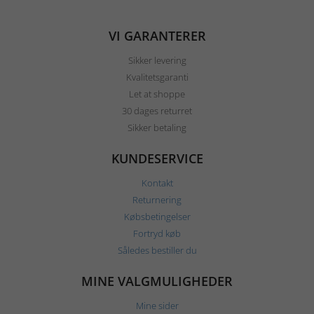
VI GARANTERER
Sikker levering
Kvalitetsgaranti
Let at shoppe
30 dages returret
Sikker betaling
KUNDESERVICE
Kontakt
Returnering
Købsbetingelser
Fortryd køb
Således bestiller du
MINE VALGMULIGHEDER
Mine sider