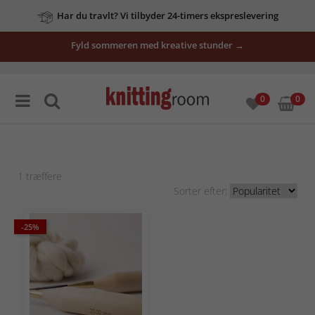
Har du travlt? Vi tilbyder 24-timers ekspreslevering
Fyld sommeren med kreative stunder →
0
0
1
træffere
Sorter efter:
-25%