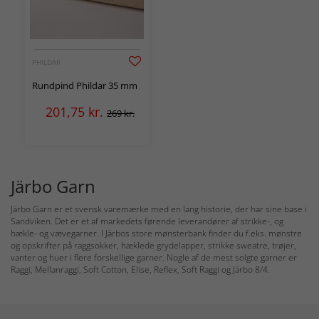
PHILDAR
Rundpind Phildar 35 mm
201,75
kr.
269 kr.
Järbo Garn
Järbo Garn er et svensk varemærke med en lang historie, der har sine base i
Sandviken. Det er et af markedets førende leverandører af strikke-, og
hækle- og vævegarner. I Järbos store mønsterbank finder du f.eks. mønstre
og opskrifter på raggsokker, hæklede grydelapper, strikke sweatre, trøjer,
vanter og huer i flere forskellige garner. Nogle af de mest solgte garner er
Raggi, Mellanraggi, Soft Cotton, Elise, Reflex, Soft Raggi og Järbo 8/4.