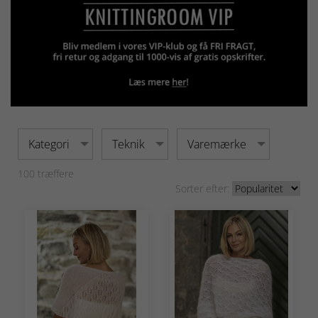
Kategori
Teknik
Varemærke
100
træffere
Sorter efter: