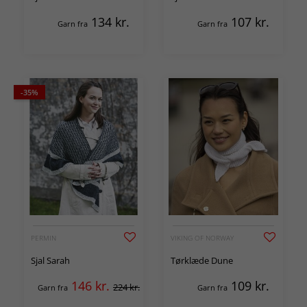
134
kr.
107
kr.
Garn fra
Garn fra
-35%
PERMIN
VIKING OF NORWAY
Sjal Sarah
Tørklæde Dune
146
kr.
109
kr.
224 kr.
Garn fra
Garn fra