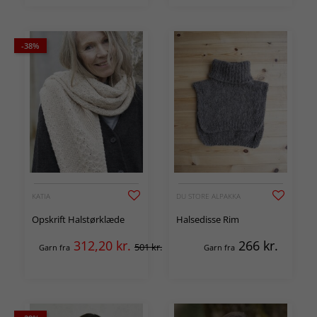
-38%
KATIA
DU STORE ALPAKKA
Opskrift Halstørklæde
Halsedisse Rim
312,20
kr.
266
kr.
501 kr.
Garn fra
Garn fra