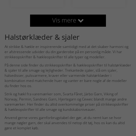
Vis mere
Halstørklæder & sjaler
At strikke & hækle er inspirerende samtidigt med at det skaber harmoni og
er afstressende udvider du din garderobe på en personlig måde. Vi har
strikkeopskrifter & hækleopskrifter til alle typer og modeller.
På denne side finder du strikkeopskrifter & hækleopskrifter til halstørklæder
& sjaler til alle smage og lejligheder. Trekantede sjaler, slå om sjaler,
halsedisser, pulsvarmere, kraver eller varmende halstørklæder i
kombination med matchende huer og vanter er bare nogle af de modeller
du finder hos os.
Strik og hækl fra varemærker som, Svarta Fåret, Järbo Garn, Viking of
Norway, Permin, Sandnes Garn, Hjertegarn og Cewec blandt mange andre
varemærker. Her finder du altid overkommelige priser på strikkeopskrifter
& hækleopskrifter til alle smage og kundskabsniveauer.
Anvend gerne vores garnforbrugstabel der gør, at du nemt kan se hvor
mange nøgler garn, der skal anvendes til netop dit tøj, hos os kan du altid
gøre et komplet køb.