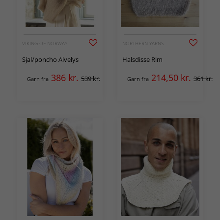
VIKING OF NORWAY
NORTHERN YARNS
Sjal/poncho Alvelys
Halsdisse Rim
386
kr.
214,50
kr.
539 kr.
361 kr.
Garn fra
Garn fra