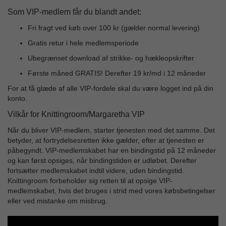
Som VIP-medlem får du blandt andet:
Fri fragt ved køb over 100 kr (gælder normal levering)
Gratis retur i hele medlemsperiode
Ubegrænset download af strikke- og hækleopskrifter
Første måned GRATIS! Derefter 19 kr/md i 12 måneder
For at få glæde af alle VIP-fordele skal du være logget ind på din
konto.
Vilkår for Knittingroom/Margaretha VIP
Når du bliver VIP-medlem, starter tjenesten med det samme. Det
betyder, at fortrydelsesretten ikke gælder, efter at tjenesten er
påbegyndt. VIP-medlemskabet har en bindingstid på 12 måneder
og kan først opsiges, når bindingstiden er udløbet. Derefter
fortsætter medlemskabet indtil videre, uden bindingstid.
Knittingroom forbeholder sig retten til at opsige VIP-
medlemskabet, hvis det bruges i strid med vores købsbetingelser
eller ved mistanke om misbrug.