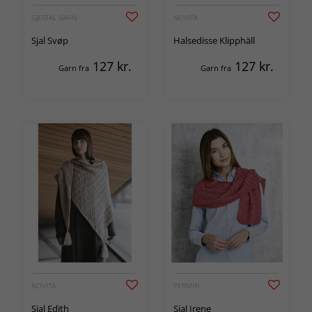
GJESTAL GARN
NOVITA
Sjal Svøp
Halsedisse Klipphäll
127
kr.
127
kr.
Garn fra
Garn fra
NOVITA
PERMIN
Sjal Edith
Sjal Irene