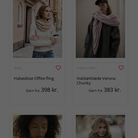
JÄRBO
SVARTA FÅRET
Halsedisse Office fling
Halstørklæde Verona
Chunky
398
kr.
383
kr.
Garn fra
Garn fra