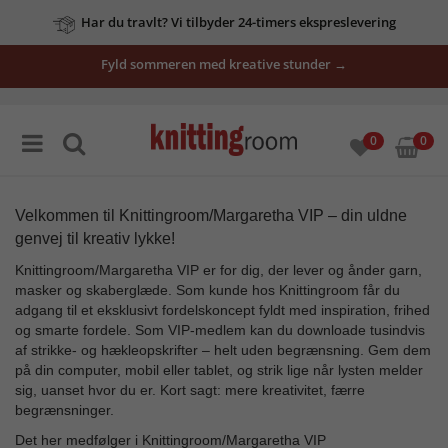
vores
tilbud
Fyld sommeren med kreative stunder →
her
0
0
Velkommen til Knittingroom/Margaretha VIP – din uldne
genvej til kreativ lykke!
Knittingroom/Margaretha VIP er for dig, der lever og ånder garn,
masker og skaberglæde. Som kunde hos Knittingroom får du
adgang til et eksklusivt fordelskoncept fyldt med inspiration, frihed
og smarte fordele. Som VIP-medlem kan du downloade tusindvis
af strikke- og hækleopskrifter – helt uden begrænsning. Gem dem
på din computer, mobil eller tablet, og strik lige når lysten melder
sig, uanset hvor du er. Kort sagt: mere kreativitet, færre
begrænsninger.
Det her medfølger i Knittingroom/Margaretha VIP