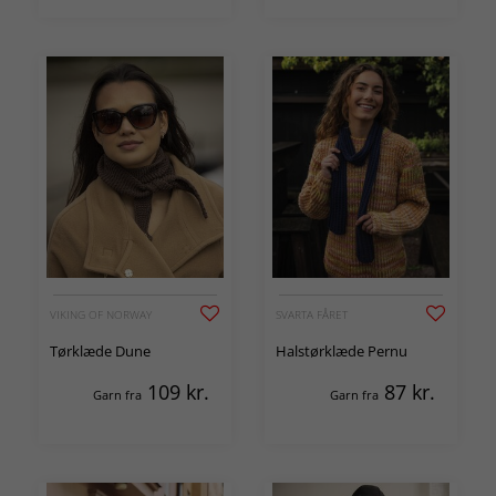
VIKING OF NORWAY
SVARTA FÅRET
Tørklæde Dune
Halstørklæde Pernu
109
kr.
87
kr.
Garn fra
Garn fra