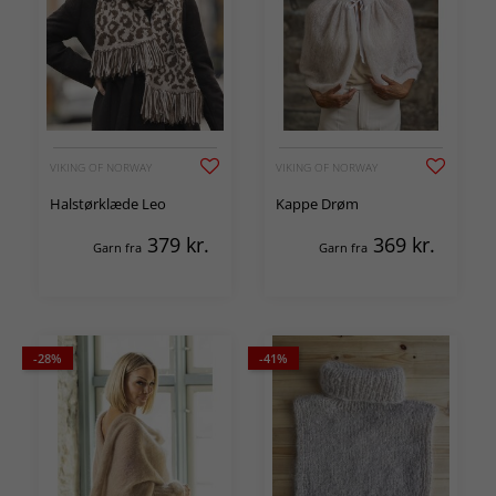
VIKING OF NORWAY
VIKING OF NORWAY
Halstørklæde Leo
Kappe Drøm
379
kr.
369
kr.
Garn fra
Garn fra
-28%
-41%