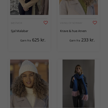
BÆSTMOR
VIKING OF NORWAY
Sjal Malabar
Krave & hue Arven
625
kr.
233
kr.
Garn fra
Garn fra