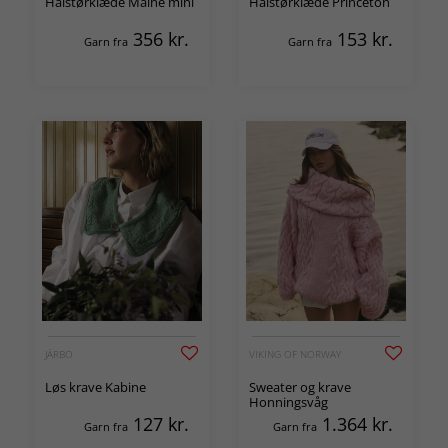
Halstørklæde Maine mini
Halstørklæde Princeton
356
kr.
153
kr.
Garn fra
Garn fra
JÄRBO
VIKING OF NORWAY
Løs krave Kabine
Sweater og krave
Honningsvåg
127
kr.
1.364
kr.
Garn fra
Garn fra