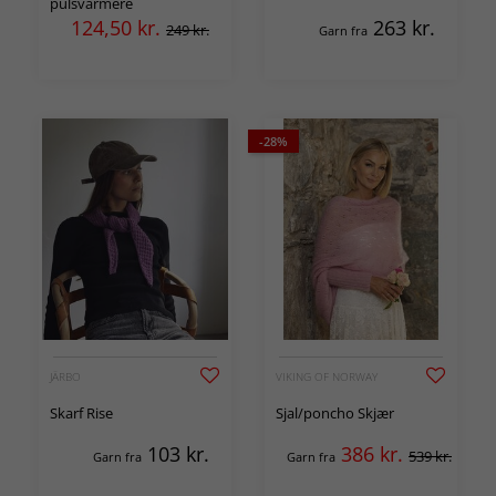
pulsvarmere
124,50
kr.
263
kr.
249 kr.
Garn fra
-28%
JÄRBO
VIKING OF NORWAY
Skarf Rise
Sjal/poncho Skjær
103
kr.
386
kr.
539 kr.
Garn fra
Garn fra