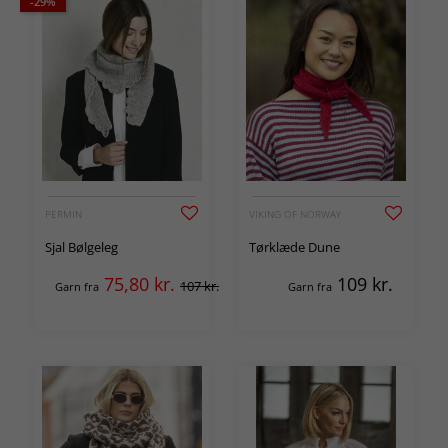
-29%
PERMIN
VIKING OF NORWAY
Sjal Bølgeleg
Tørklæde Dune
75,80
kr.
109
kr.
107 kr.
Garn fra
Garn fra