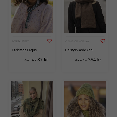
SVARTA FÅRET
VIKING OF NORWAY
Tørklæde Frejus
Halstørklæde Yani
87
kr.
354
kr.
Garn fra
Garn fra