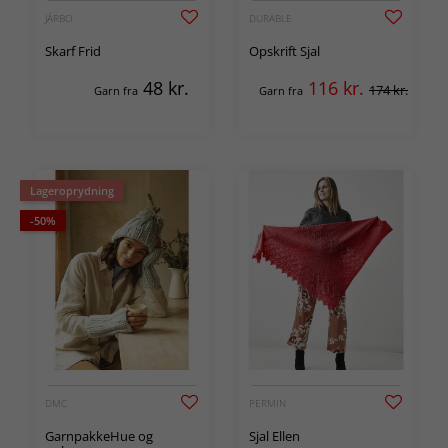
JÄRBO
DURABLE
Skarf Frid
Opskrift Sjal
48
kr.
116
kr.
174 kr.
Garn fra
Garn fra
Lageroprydning
-50%
DMC
PERMIN
GarnpakkeHue og
Sjal Ellen