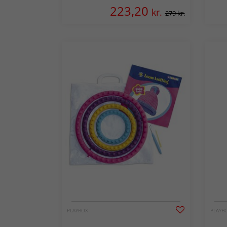
223,20
kr.
279 kr.
PLAYBOX
PLAYB