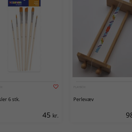
OX
PLAYBOX
ler 6 stk.
Perlevæv
45
9
kr.