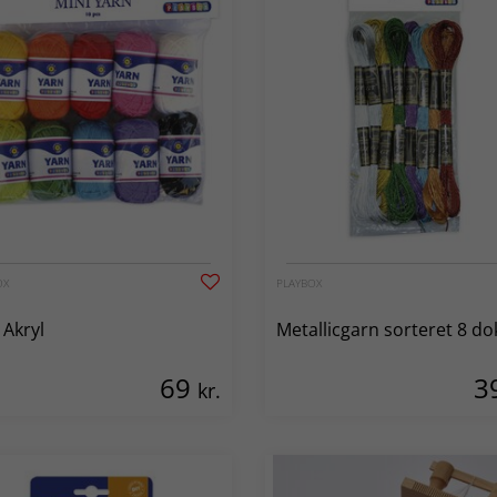
OX
PLAYBOX
 Akryl
Metallicgarn sorteret 8 do
69
3
kr.