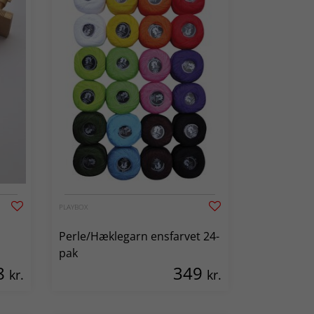
PLAYBOX
Perle/Hæklegarn ensfarvet 24-
pak
8
349
kr.
kr.