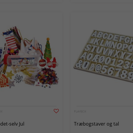
OX
PLAYBOX
det-selv Jul
Træbogstaver og tal