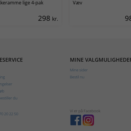
kkeramme lige 4-pak
Væv
298
9
kr.
ESERVICE
MINE VALGMULIGHEDE
Mine sider
ing
Bestil nu
ngelser
køb
estiller du
Vi er på Facebook
70 20 22 50