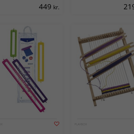
449
21
kr.
OX
PLAYBOX