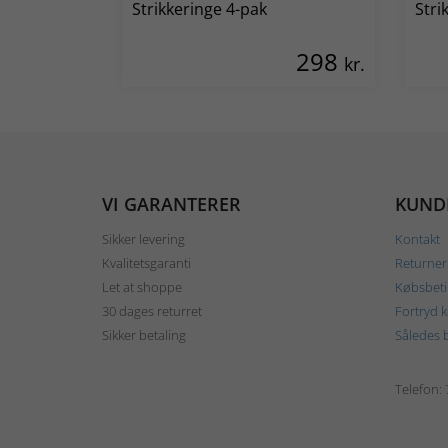
Strikkeringe 4-pak
Stri
298
kr.
VI GARANTERER
KUND
Sikker levering
Kontakt
Kvalitetsgaranti
Returner
Let at shoppe
Købsbeti
30 dages returret
Fortryd 
Sikker betaling
Således b
Telefon: