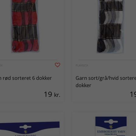
OX
PLAYBOX
 rød sorteret 6 dokker
Garn sort/grå/hvid sortere
dokker
19
1
kr.