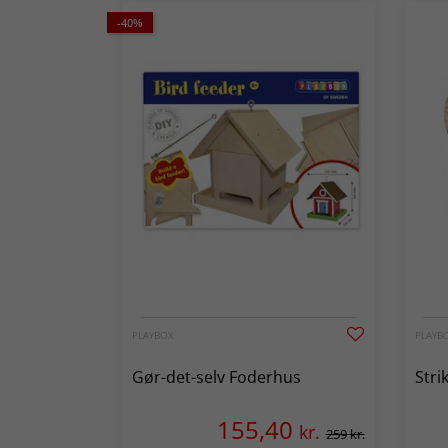
-40%
PLAYBOX
PLAYB
Gør-det-selv Foderhus
Stri
155,40
kr.
259 kr.