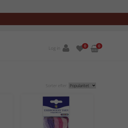
0
0
Log in
Sorter efter: