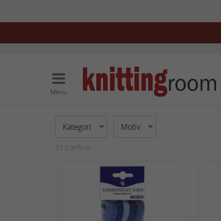
Menu
Kategori
Motiv
23
træffere