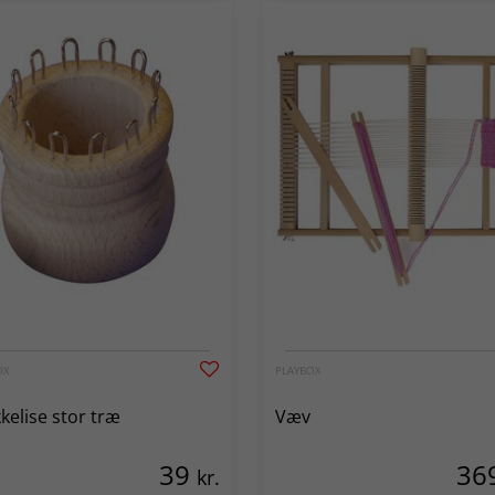
OX
PLAYBOX
kkelise stor træ
Væv
39
36
kr.