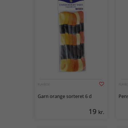
PLAYBOX
PLAYB
Garn orange sorteret 6 d
Pens
19
kr.