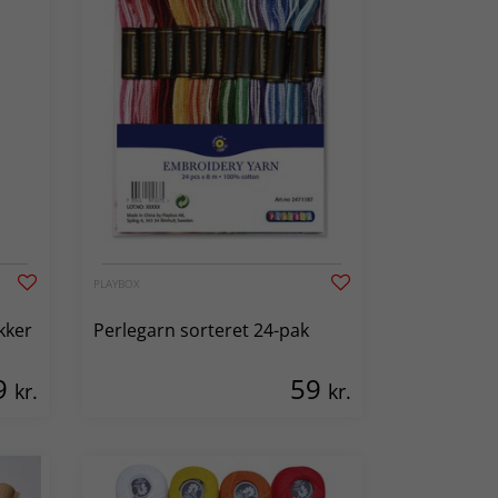
PLAYBOX
kker
Perlegarn sorteret 24-pak
9
59
kr.
kr.