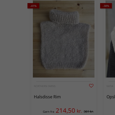
-41%
-38%
NORTHERN YARNS
KATIA
Halsdisse Rim
Opsk
214,50
kr.
361 kr.
Garn fra