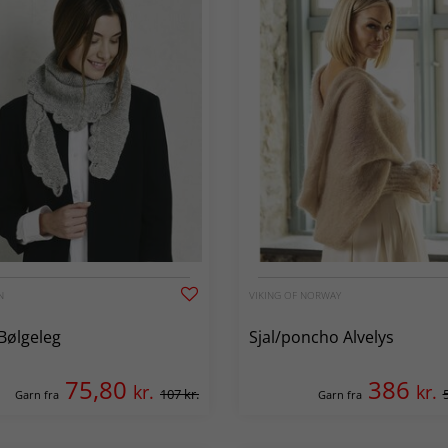
N
VIKING OF NORWAY
 Bølgeleg
Sjal/poncho Alvelys
75,80
386
kr.
kr.
107 kr.
Garn fra
Garn fra