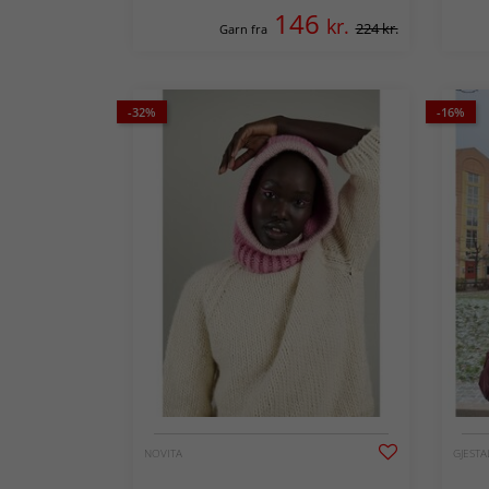
146
kr.
224 kr.
Garn fra
-32%
-16%
NOVITA
GJESTA