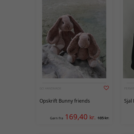
GO HANDMADE
PERMI
Opskrift Bunny friends
Sjal
169,40
kr.
185 kr.
Garn fra