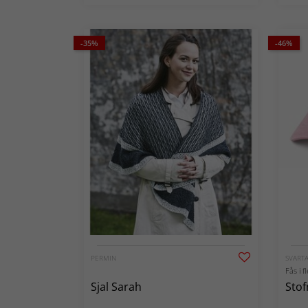
-35%
-46%
PERMIN
SVARTA
Fås i f
Sjal Sarah
Sto