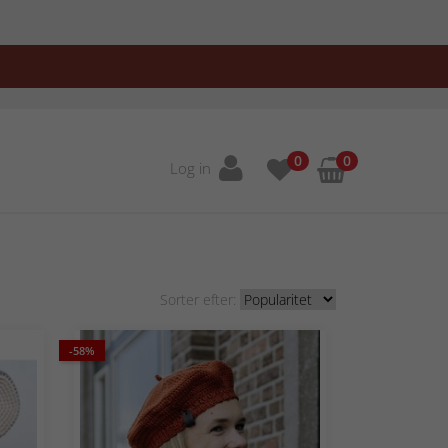
0
0
Log in
Sorter efter:
-58%