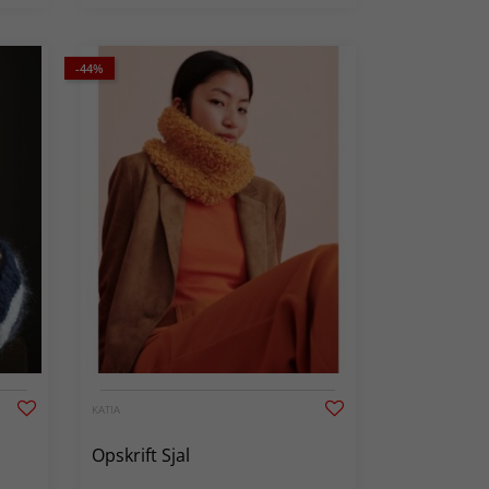
-44%
KATIA
Opskrift Sjal