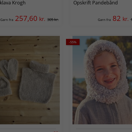
klava Krogh
Opskrift Pandebånd
257,60
82
kr.
kr.
305 kr.
Garn fra
Garn fra
-55%