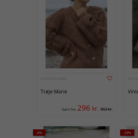
NORTHERN YARNS
NOVIT
Trøje Marie
Vint
296
kr.
563 kr.
Garn fra
-8%
-29%