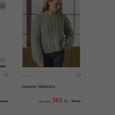
BÆSTMOR
Sweater Melanita
385
kr.
539 kr.
741 kr.
Garn fra