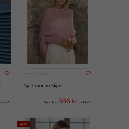
VIKING OF NORWAY
t
Sjal/poncho Skjær
386
kr.
176 kr.
539 kr.
Garn fra
-48%