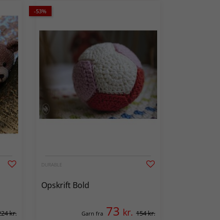
-53%
DURABLE
Opskrift Bold
73
kr.
224 kr.
154 kr.
Garn fra