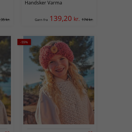
Handsker Varma
139,20
kr.
135 kr.
174 kr.
Garn fra
-55%