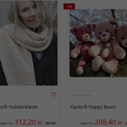
-7%
GO HANDMADE
rift Halstørklæde
Opskrift Happy Bears
312,20
208,40
kr.
kr.
501 kr.
Garn fra
Garn fra