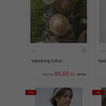
KATIA
DURAB
Vejledning Solhat
Opsk
86,60
kr.
221 kr.
Garn fra
-47%
-18%