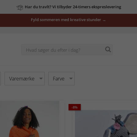
vores
tilbud
Fyld sommeren med kreative stunder →
her
Varemærke
Farve
-8%