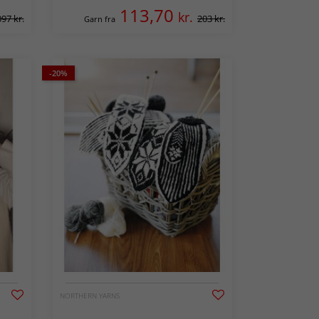
113,70
kr.
097 kr.
203 kr.
Garn fra
-20%
NORTHERN YARNS