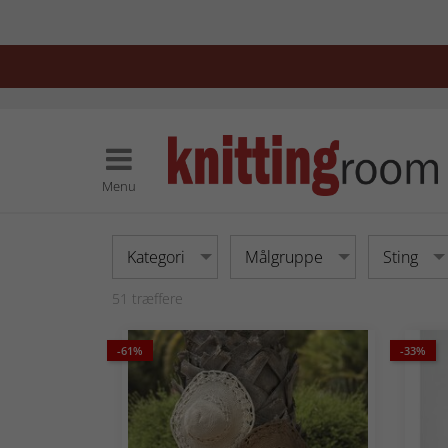
Menu
Kategori
Målgruppe
Sting
51
træffere
-61%
-33%