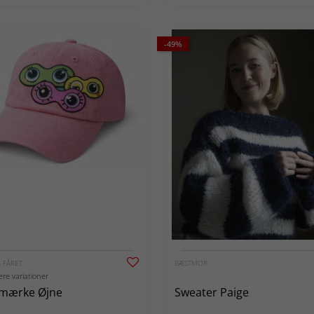
-49%
 FÅRET
BÆSTMOR
lere variationer
fmærke Øjne
Sweater Paige