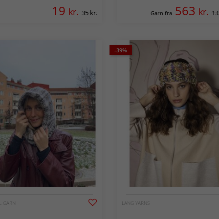
19
563
kr.
kr.
35 kr.
1.
Garn fra
-39%
L GARN
LANG YARNS