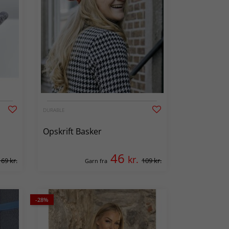
DURABLE
Opskrift Basker
46
kr.
169 kr.
109 kr.
Garn fra
-28%