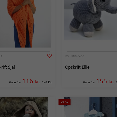
LE
GO HANDMADE
rift Sjal
Opskrift Ellie
116
155
kr.
kr.
174 kr.
Garn fra
Garn fra
-33%