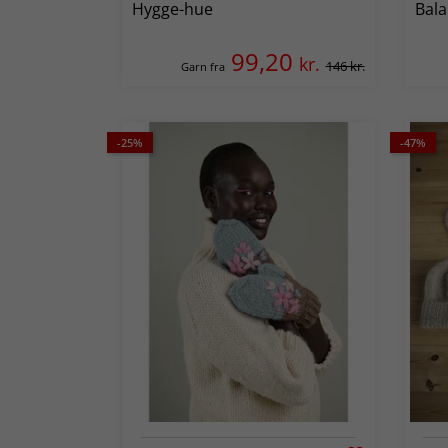
Hygge-hue
Bala
99,20
kr.
146 kr.
Garn fra
-25%
-47%