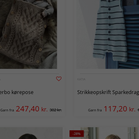
A
KATIA
erbo kørepose
Strikkeopskrift Sparkedrag
247,40
117,20
kr.
kr.
302 kr.
Garn fra
Garn fra
-28%