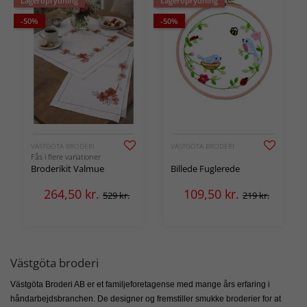
Lageroprydning
Lageroprydning
-50%
-50%
VÄSTGÖTA BRODERI
VÄSTGÖTA BRODERI
Fås i flere variationer
Broderikit Valmue
Billede Fuglerede
264,50
kr.
109,50
kr.
529 kr.
219 kr.
Västgöta broderi
Västgöta Broderi AB er et familjeforetagense med mange års erfaring i
håndarbejdsbranchen. De designer og fremstiller smukke broderier for at