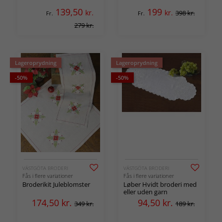
139,50
199
kr.
kr.
398 kr.
Fr.
Fr.
279 kr.
Lageroprydning
Lageroprydning
-50%
-50%
VÄSTGÖTA BRODERI
VÄSTGÖTA BRODERI
Fås i flere variationer
Fås i flere variationer
Broderikit Juleblomster
Løber Hvidt broderi med
eller uden garn
174,50
kr.
94,50
kr.
349 kr.
189 kr.