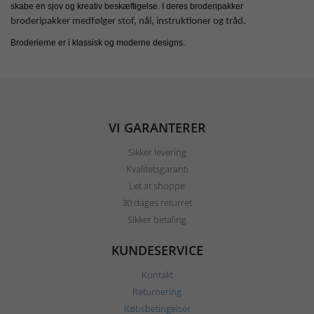
skabe en sjov og kreativ beskæftigelse. I deres broderipakker
broderipakker medfølger stof, nål, instruktioner og tråd.
Broderierne er i klassisk og moderne designs.
VI GARANTERER
Sikker levering
Kvalitetsgaranti
Let at shoppe
30 dages returret
Sikker betaling
KUNDESERVICE
Kontakt
Returnering
Købsbetingelser