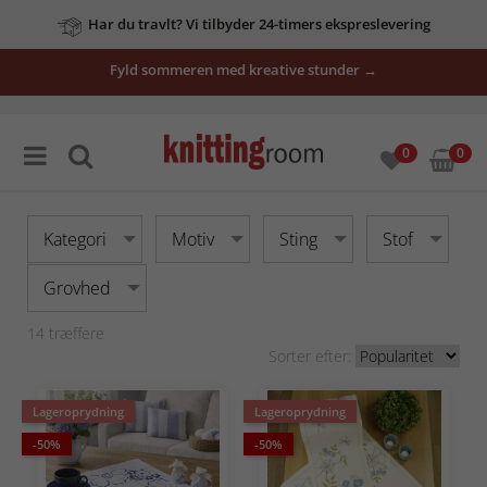
Har du travlt? Vi tilbyder 24-timers ekspreslevering
Fyld sommeren med kreative stunder →
0
0
Kategori
Motiv
Sting
Stof
Grovhed
14
træffere
Sorter efter:
Lageroprydning
Lageroprydning
-50%
-50%