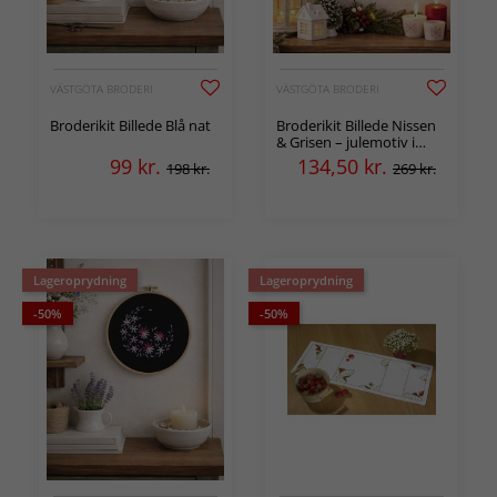
VÄSTGÖTA BRODERI
VÄSTGÖTA BRODERI
Broderikit Billede Blå nat
Broderikit Billede Nissen
& Grisen – julemotiv i
syramme
99
kr.
134,50
kr.
198 kr.
269 kr.
Lageroprydning
Lageroprydning
-50%
-50%