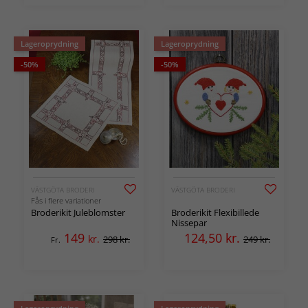
Lageroprydning
Lageroprydning
-50%
-50%
VÄSTGÖTA BRODERI
VÄSTGÖTA BRODERI
Fås i flere variationer
Broderikit Juleblomster
Broderikit Flexibillede
Nissepar
149
124,50
kr.
kr.
298 kr.
249 kr.
Fr.