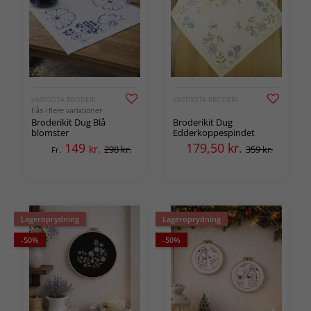
VÄSTGÖTA BRODERI
VÄSTGÖTA BRODERI
Fås i flere variationer
Broderikit Dug Blå
Broderikit Dug
blomster
Edderkoppespindet
149
179,50
kr.
kr.
298 kr.
359 kr.
Fr.
Lageroprydning
Lageroprydning
-50%
-50%