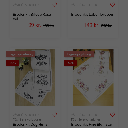
VÄSTGÖTA BRODERI
VÄSTGÖTA BRODERI
Broderikit Billede Rosa
Broderikit Løber Jordbær
nat
99
kr.
149
kr.
198 kr.
298 kr.
Lageroprydning
Lageroprydning
-50%
-50%
VÄSTGÖTA BRODERI
VÄSTGÖTA BRODERI
Fås i flere variationer
Fås i flere variationer
Broderikit Dug Høns
Broderikit Fine Blomster