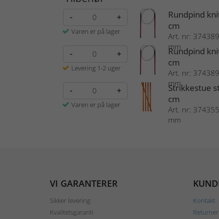
Rundpind kni
-
+
cm
Varen er på lager
Art. nr: 374389 
mm
Rundpind kni
-
+
cm
Levering 1-2 uger
Art. nr: 374389 
mm
Strikkestue s
-
+
cm
Varen er på lager
Art. nr: 374355 
mm
VI GARANTERER
KUND
Sikker levering
Kontakt
Kvalitetsgaranti
Returner