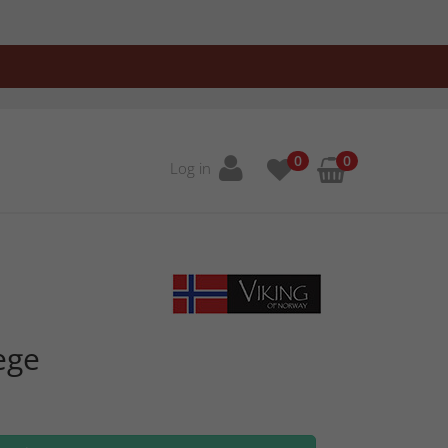
0
0
Log in
ege