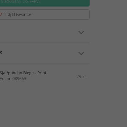
 STØRRELSE OG FARVE
Tilføj til Favoritter
g
Sjal/poncho Blege - Print
29
kr.
Art. nr: 089669