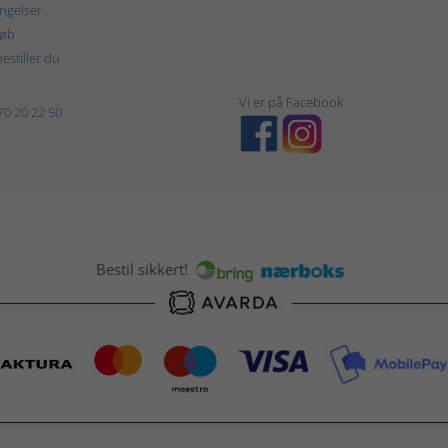
ngelser
køb
estiller du
Vi er på Facebook
70 20 22 50
Bestil sikkert!