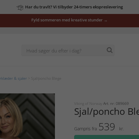
Har du travlt? Vi tilbyder 24-timers ekspreslevering
Fyld sommeren med kreative stunder →
rklæder & sjaler
> Sjal/poncho Blege
Viking of Norway
Art. nr: 089669
Sjal/poncho Bl
539
Garnpris fra
kr.