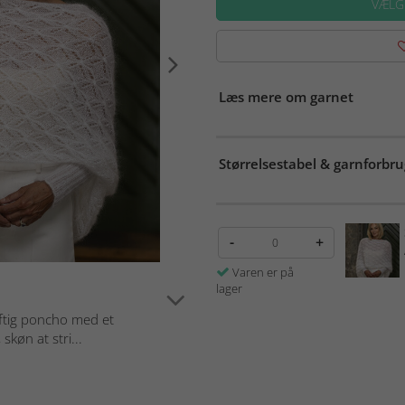
VÆLG
Læs mere om garnet
Størrelsestabel & garnforbru
-
+
Varen er på
lager
luftig poncho med et
køn at stri...