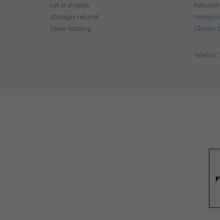
Let at shoppe
Købsbeti
30 dages returret
Fortryd 
Sikker betaling
Således b
Telefon: