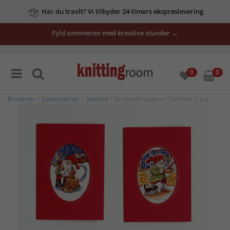
Har du travlt? Vi tilbyder 24-timers ekspreslevering
Fyld sommeren med kreative stunder →
0
0
Broderier
>
Julebroderier
>
Julekort
> Broderikit Julekort I fuld fart 3-pak