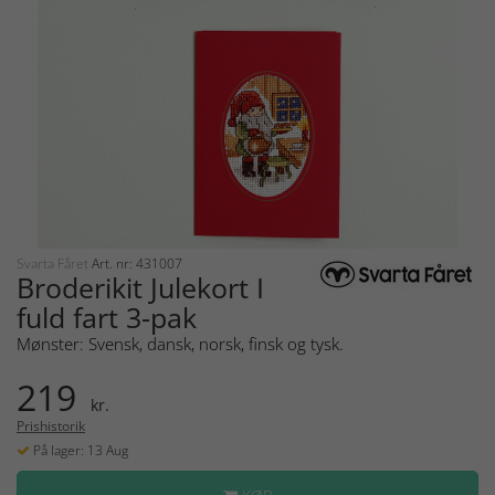
Svarta Fåret
Art. nr: 431007
Broderikit Julekort I
fuld fart 3-pak
Mønster: Svensk, dansk, norsk, finsk og tysk.
219
kr.
Prishistorik
På lager: 13 Aug