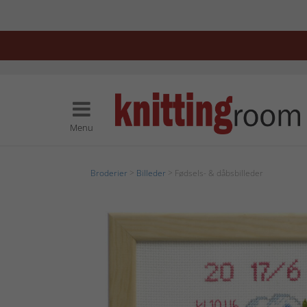
Menu
Broderier
>
Billeder
> Fødsels- & dåbsbilleder