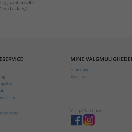
ting samt enkelte
hvid aida 5,4...
ESERVICE
MINE VALGMULIGHEDE
Mine sider
ing
Bestil nu
ngelser
køb
estiller du
Vi er på Facebook
70 20 22 50