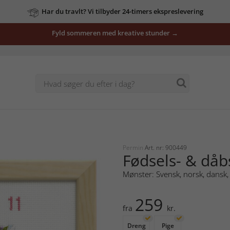
Har du travlt? Vi tilbyder 24-timers ekspreslevering
Fyld sommeren med kreative stunder →
Permin
Art. nr: 900449
Fødsels- & dåb
Mønster: Svensk, norsk, dansk, 
259
fra
kr.
Dreng
Pige