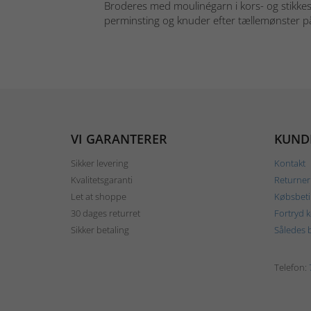
Broderes med moulinégarn i kors- og stikkes
perminsting og knuder efter tællemønster på 
VI GARANTERER
KUND
Sikker levering
Kontakt
Kvalitetsgaranti
Returner
Let at shoppe
Købsbeti
30 dages returret
Fortryd 
Sikker betaling
Således b
Telefon: