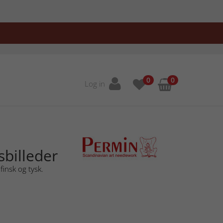
0
0
Log in
sbilleder
finsk og tysk.