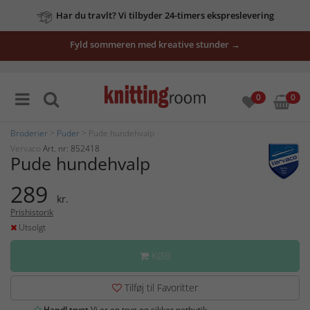
Har du travlt? Vi tilbyder 24-timers ekspreslevering
Fyld sommeren med kreative stunder →
0
0
Broderier
>
Puder
> Pude hundehvalp
Vervaco
Art. nr: 852418
Pude hundehvalp
289
kr.
Prishistorik
Utsolgt
KØB
Tilføj til Favoritter
Handl trygt
Vi er en tryg og sikker netbutik.