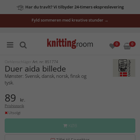
Har du travlt? Vi tilbyder 24-timers ekspreslevering
Fyld sommeren med kreative stunder →
0
0
Oehlenschläger
Art. nr: 851774
Duer aida billede
Mønster: Svensk, dansk, norsk, finsk og
tysk.
89
kr.
Prishistorik
Utsolgt
KØB
Tilføj til Favoritter