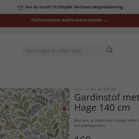
Har du travlt? Vi tilbyder 24-timers ekspreslevering
Fyld sommeren med kreative stunder →
Redlunds
Art. nr: 559202
Gardinstof me
Hage 140 cm
Bemærk, at metervarer klippes efter di
fortrydelsesretten.