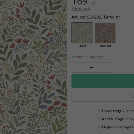
169
kr.
Prishistorik
Art. nr: 559202, Farve nr.:
Hvid
Vinrød
Varen er på lager
Handl trygt
Vi er en
Altid fri fragt
Ved kø
Ekspreslevering
Få