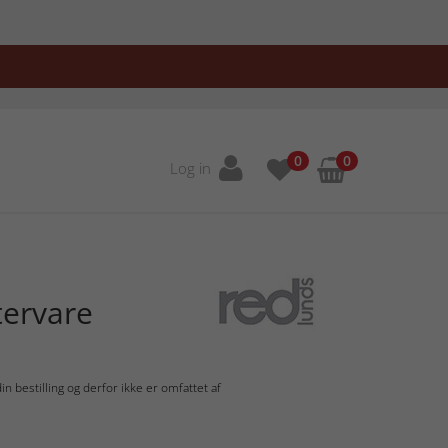
0
0
Log in
tervare
n bestilling og derfor ikke er omfattet af