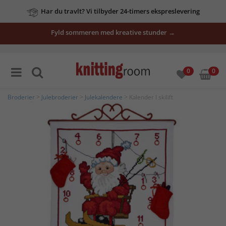
Har du travlt? Vi tilbyder 24-timers ekspreslevering
Fyld sommeren med kreative stunder →
0
0
Broderier
>
Julebroderier
>
Julekalendere
> Kalender I skilift