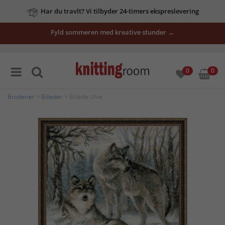
Har du travlt? Vi tilbyder 24-timers ekspreslevering
Fyld sommeren med kreative stunder →
0
0
Broderier
>
Billeder
> Billede Ulve