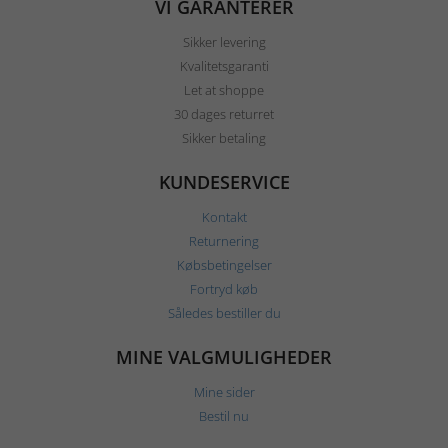
VI GARANTERER
Sikker levering
Kvalitetsgaranti
Let at shoppe
30 dages returret
Sikker betaling
KUNDESERVICE
Kontakt
Returnering
Købsbetingelser
Fortryd køb
Således bestiller du
MINE VALGMULIGHEDER
Mine sider
Bestil nu