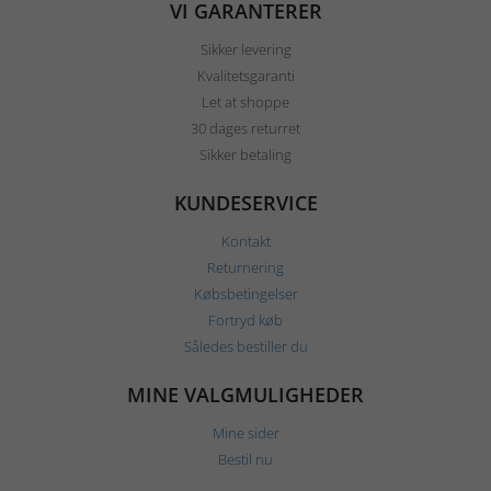
VI GARANTERER
Sikker levering
Kvalitetsgaranti
Let at shoppe
30 dages returret
Sikker betaling
KUNDESERVICE
Kontakt
Returnering
Købsbetingelser
Fortryd køb
Således bestiller du
MINE VALGMULIGHEDER
Mine sider
Bestil nu