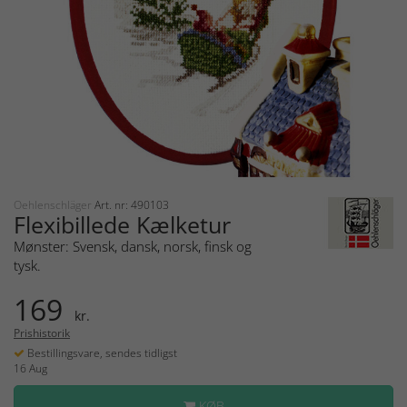
Oehlenschläger
Art. nr: 490103
Flexibillede Kælketur
Mønster: Svensk, dansk, norsk, finsk og
tysk.
169
kr.
Prishistorik
Bestillingsvare, sendes tidligst
16 Aug
KØB