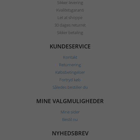
Sikker levering
Kvalitetsgaranti
Let at shoppe
30 dages returret
Sikker betaling
KUNDESERVICE
Kontakt
Returnering
Købsbetingelser
Fortryd køb
Således bestiller du
MINE VALGMULIGHEDER
Mine sider
Bestil nu
NYHEDSBREV