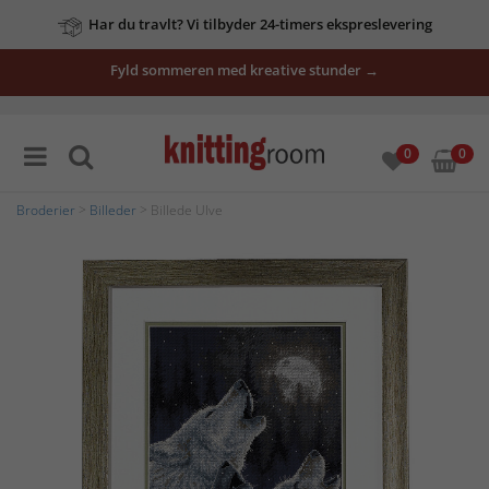
Har du travlt? Vi tilbyder 24-timers ekspreslevering
Fyld sommeren med kreative stunder →
0
0
Broderier
>
Billeder
> Billede Ulve