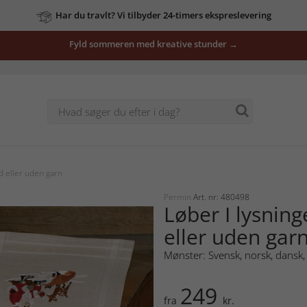
Har du travlt? Vi tilbyder 24-timers ekspreslevering
Fyld sommeren med kreative stunder →
d eller uden garn
Permin
Art. nr: 480498
Løber I lysnin
eller uden gar
Mønster: Svensk, norsk, dansk, 
249
fra
kr.