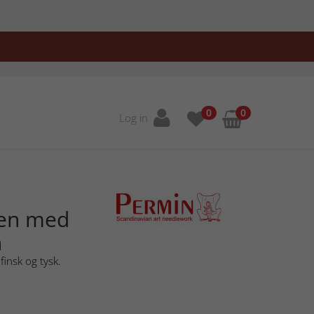
0
0
Log in
gen med
n
finsk og tysk.