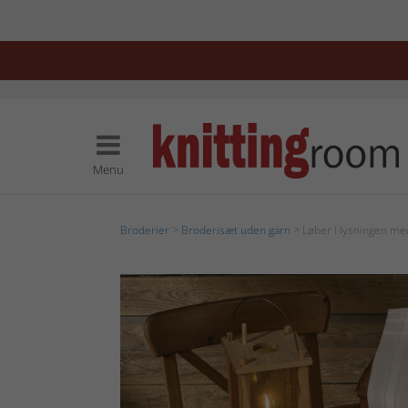
Menu
Broderier
>
Broderisæt uden garn
> Løber I lysningen me