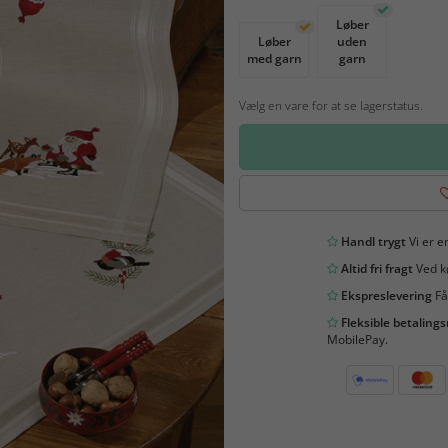
Løber
Løber
uden
med garn
garn
Vælg en vare for at se lagerstatus.
Handl trygt
Vi er en
Altid fri fragt
Ved kø
Ekspreslevering
Få
Fleksible betaling
MobilePay.