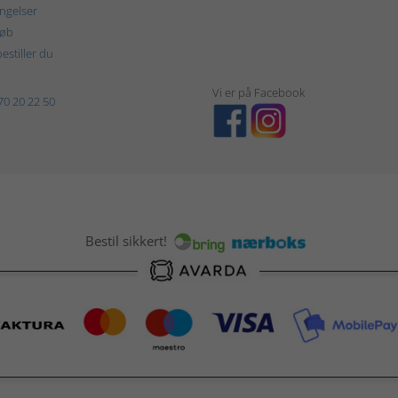
ngelser
køb
estiller du
Vi er på Facebook
70 20 22 50
Bestil sikkert!