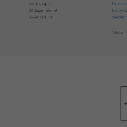
Let at shoppe
Købsbeti
30 dages returret
Fortryd 
Sikker betaling
Således b
Telefon: