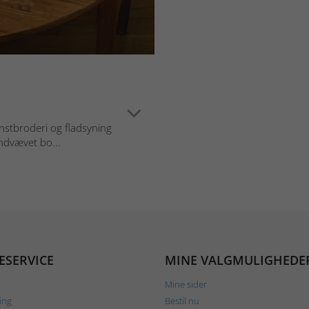
nstbroderi og fladsyning
ndvævet bo...
ESERVICE
MINE VALGMULIGHEDE
Mine sider
ing
Bestil nu