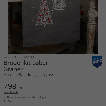
Vervaco
Art. nr: 480124
Broderikit Løber
Graner
Mønster: Svensk, engelsk og tysk.
798
kr.
Prishistorik
Bestillingsvare, sendes tidligst
21 Aug