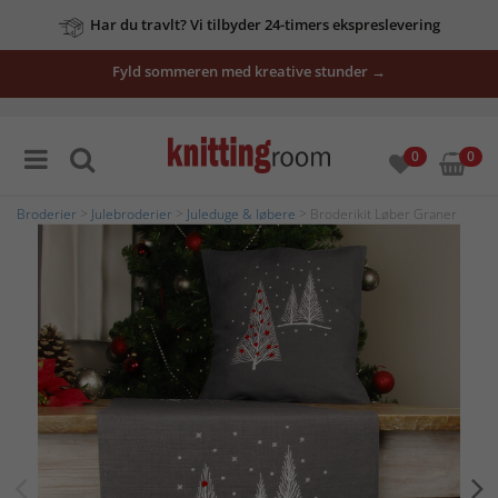
Har du travlt? Vi tilbyder 24-timers ekspreslevering
Fyld sommeren med kreative stunder →
0
0
Broderier
>
Julebroderier
>
Juleduge & løbere
> Broderikit Løber Graner