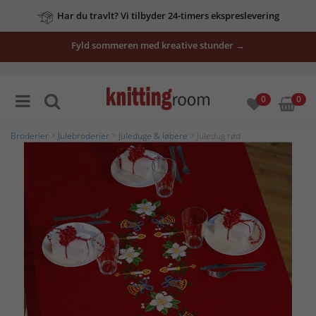
Har du travlt? Vi tilbyder 24-timers ekspreslevering
Fyld sommeren med kreative stunder →
0
0
Broderier
>
Julebroderier
>
Juleduge & løbere
> Juledug rød