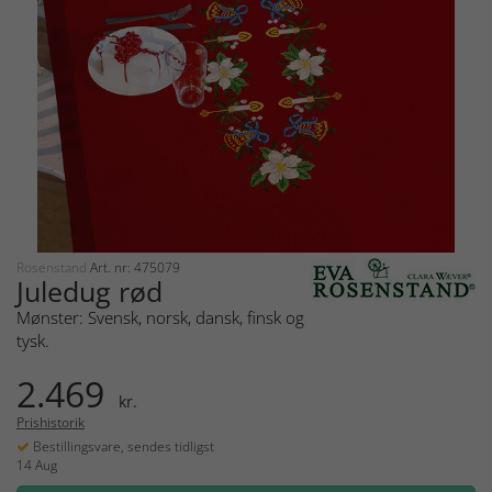
Rosenstand
Art. nr: 475079
Juledug rød
Mønster: Svensk, norsk, dansk, finsk og
tysk.
2.469
kr.
Prishistorik
Bestillingsvare, sendes tidligst
14 Aug