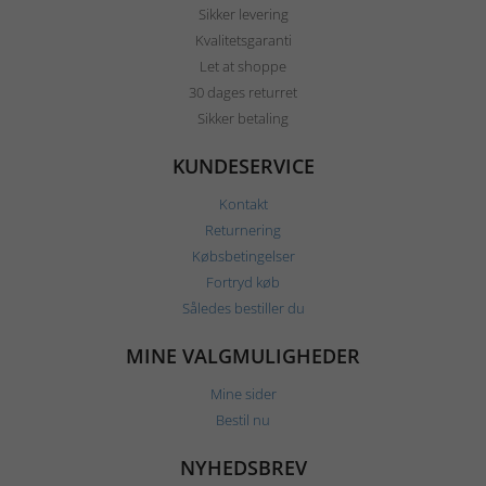
Sikker levering
Kvalitetsgaranti
Let at shoppe
30 dages returret
Sikker betaling
KUNDESERVICE
Kontakt
Returnering
Købsbetingelser
Fortryd køb
Således bestiller du
MINE VALGMULIGHEDER
Mine sider
Bestil nu
NYHEDSBREV