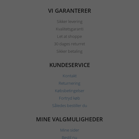
VI GARANTERER
Sikker levering
Kvalitetsgaranti
Let at shoppe
30 dages returret
Sikker betaling
KUNDESERVICE
Kontakt
Returnering
Købsbetingelser
Fortryd køb
Således bestiller du
MINE VALGMULIGHEDER
Mine sider
Bestil nu