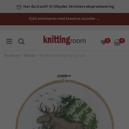
Har du travlt? Vi tilbyder 24-timers ekspreslevering
Fyld sommeren med kreative stunder →
0
0
Broderier
>
Billeder
> Broderikit Billede Elg og hare