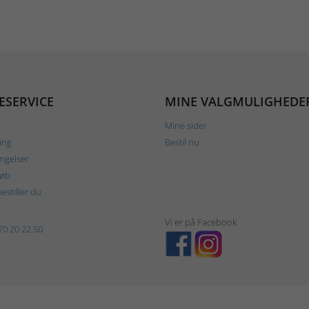
ESERVICE
MINE VALGMULIGHEDE
Mine sider
ing
Bestil nu
ngelser
køb
estiller du
Vi er på Facebook
70 20 22 50