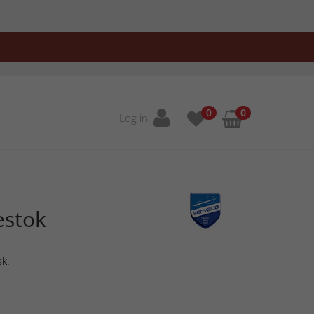
0
0
Log in
estok
sk.