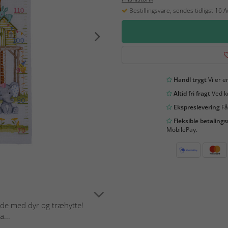
Bestillingsvare, sendes tidligst 16 
Handl trygt
Vi er en
Altid fri fragt
Ved kø
Ekspreslevering
Få
Fleksible betaling
MobilePay.
lede med dyr og træhytte!
a...