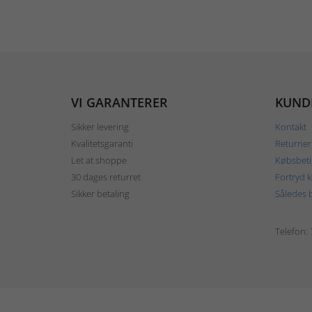
VI GARANTERER
KUND
Sikker levering
Kontakt
Kvalitetsgaranti
Returner
Let at shoppe
Købsbeti
30 dages returret
Fortryd 
Sikker betaling
Således b
Telefon: