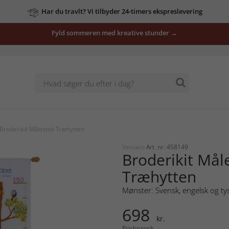
Har du travlt? Vi tilbyder 24-timers ekspreslevering
Fyld sommeren med kreative stunder →
Broderikit Målestok Træhytten
Vervaco
Art. nr: 458149
Broderikit Mål
Træhytten
Mønster: Svensk, engelsk og ty
698
kr.
Prishistorik