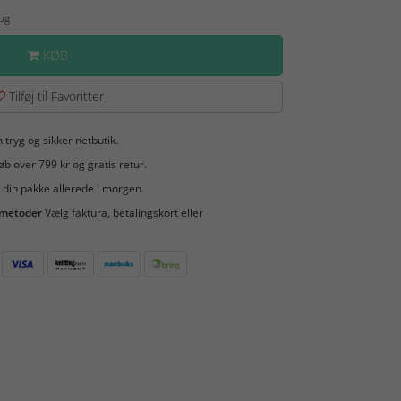
Aug
KØB
Tilføj til Favoritter
 tryg og sikker netbutik.
b over 799 kr og gratis retur.
 din pakke allerede i morgen.
smetoder
Vælg faktura, betalingskort eller