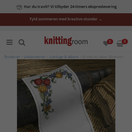
Har du travlt? Vi tilbyder 24-timers ekspreslevering
Fyld sommeren med kreative stunder →
0
0
Broderier
>
Julebroderier
>
Juleduge & løbere
> Broderikit løber Blomster