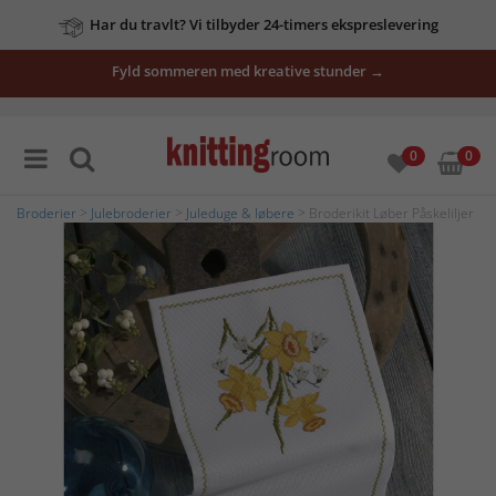
Har du travlt? Vi tilbyder 24-timers ekspreslevering
Fyld sommeren med kreative stunder →
0
0
Broderier
>
Julebroderier
>
Juleduge & løbere
> Broderikit Løber Påskeliljer