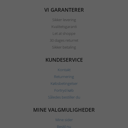
VI GARANTERER
Sikker levering
Kvalitetsgaranti
Let at shoppe
30 dages returret
Sikker betaling
KUNDESERVICE
Kontakt
Returnering
Købsbetingelser
Fortryd køb
Således bestiller du
MINE VALGMULIGHEDER
Mine sider
Bestil nu