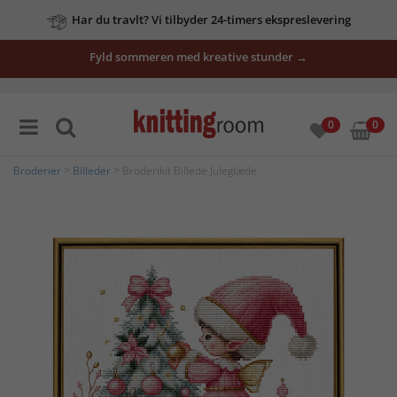
Har du travlt? Vi tilbyder 24-timers ekspreslevering
Fyld sommeren med kreative stunder →
0
0
Broderier
>
Billeder
> Broderikit Billede Juleglæde