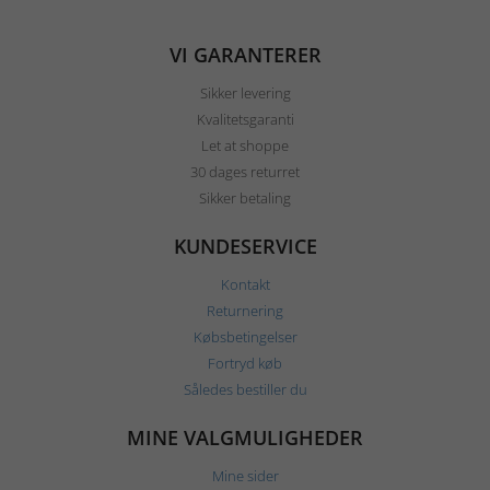
VI GARANTERER
Sikker levering
Kvalitetsgaranti
Let at shoppe
30 dages returret
Sikker betaling
KUNDESERVICE
Kontakt
Returnering
Købsbetingelser
Fortryd køb
Således bestiller du
MINE VALGMULIGHEDER
Mine sider