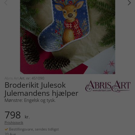
Abris Art
Art. nr: 451090
Broderikit Julesok
Julemandens hjælper
Mønstre: Engelsk og tysk.
798
kr.
Prishistorik
Bestillingsvare, sendes tidligst
20 Aug