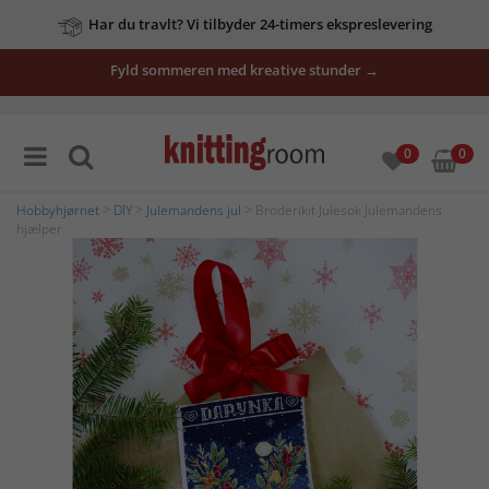
Har du travlt? Vi tilbyder 24-timers ekspreslevering
Fyld sommeren med kreative stunder →
0
0
Hobbyhjørnet
>
DIY
>
Julemandens jul
> Broderikit Julesok Julemandens
hjælper