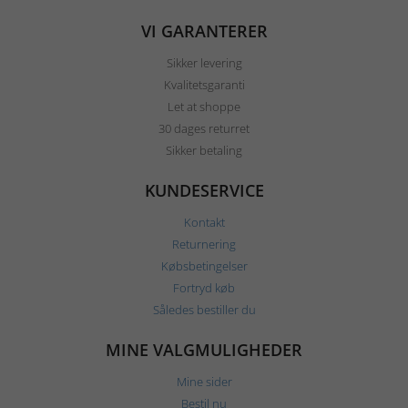
VI GARANTERER
Sikker levering
Kvalitetsgaranti
Let at shoppe
30 dages returret
Sikker betaling
KUNDESERVICE
Kontakt
Returnering
Købsbetingelser
Fortryd køb
Således bestiller du
MINE VALGMULIGHEDER
Mine sider
Bestil nu