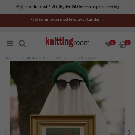
Har du travlt? Vi tilbyder 24-timers ekspreslevering
Fyld sommeren med kreative stunder →
0
0
Broderier
>
Billeder
> Broderikit Billede Indfødt spøgelse