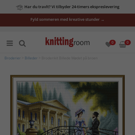
Har du travlt? Vi tilbyder 24-timers ekspreslevering
Fyld sommeren med kreative stunder →
0
0
Broderier
>
Billeder
> Broderikit Billede Mødet på broen