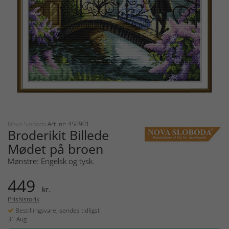
Nova Sloboda
Art. nr: 450901
Broderikit Billede
Mødet på broen
Mønstre: Engelsk og tysk.
449
kr.
Prishistorik
Bestillingsvare, sendes tidligst
31 Aug