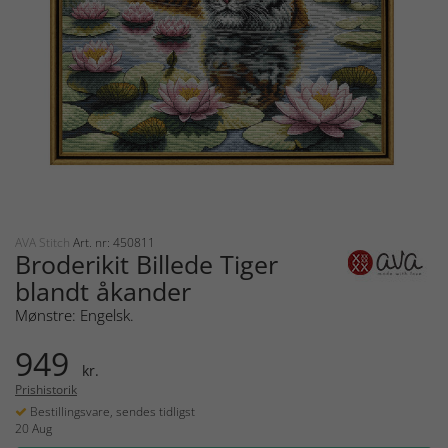
AVA Stitch
Art. nr: 450811
Broderikit Billede Tiger
blandt åkander
Mønstre: Engelsk.
949
kr.
Prishistorik
Bestillingsvare, sendes tidligst
20 Aug