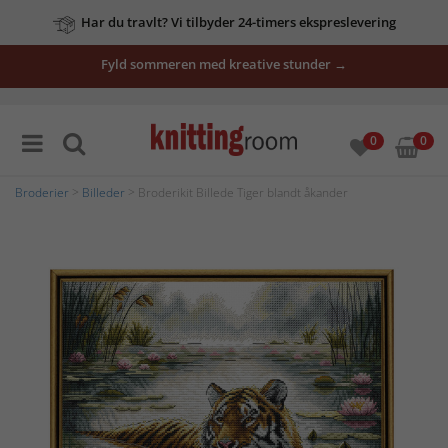
Har du travlt? Vi tilbyder 24-timers ekspreslevering
Fyld sommeren med kreative stunder →
0
0
Broderier
>
Billeder
> Broderikit Billede Tiger blandt åkander