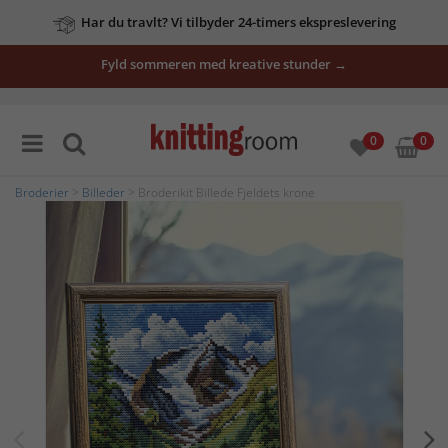
Har du travlt? Vi tilbyder 24-timers ekspreslevering
Fyld sommeren med kreative stunder →
0
0
Broderier
>
Billeder
> Broderikit Billede Fjeldets krone