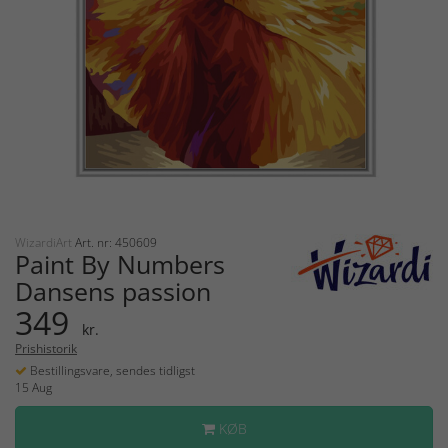
WizardiArt
Art. nr: 450609
Paint By Numbers
Dansens passion
349
kr.
Prishistorik
Bestillingsvare, sendes tidligst
15 Aug
KØB