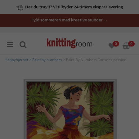
Har du travlt? Vi tilbyder 24-timers ekspreslevering
Fyld sommeren med kreative stunder →
0
0
Hobbyhjørnet
>
Paint by numbers
> Paint By Numbers Dansens passion