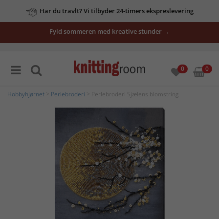
Har du travlt? Vi tilbyder 24-timers ekspreslevering
Fyld sommeren med kreative stunder →
0
0
Hobbyhjørnet
>
Perlebroderi
> Perlebroderi Sjælens blomstring