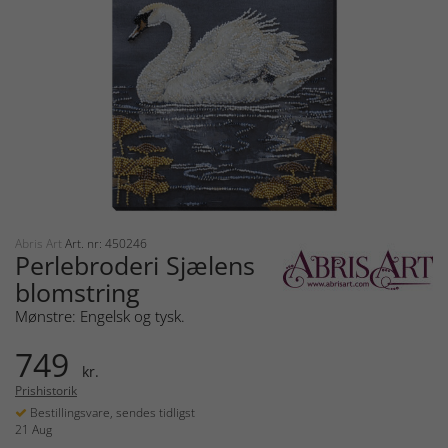
Abris Art
Art. nr: 450246
Perlebroderi Sjælens
blomstring
Mønstre: Engelsk og tysk.
749
kr.
Prishistorik
Bestillingsvare, sendes tidligst
21 Aug