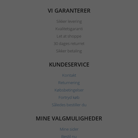
VI GARANTERER
Sikker levering
Kvalitetsgaranti
Let at shoppe
30 dages returret
Sikker betaling
KUNDESERVICE
Kontakt
Returnering
Købsbetingelser
Fortryd køb
Således bestiller du
MINE VALGMULIGHEDER
Mine sider
Bestil nu