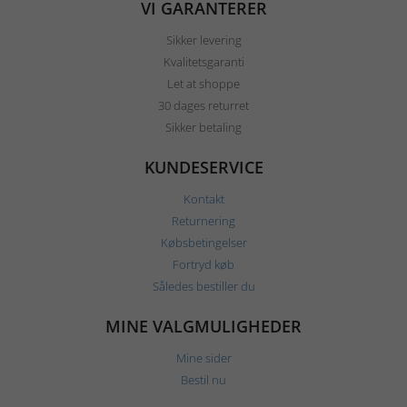
VI GARANTERER
Sikker levering
Kvalitetsgaranti
Let at shoppe
30 dages returret
Sikker betaling
KUNDESERVICE
Kontakt
Returnering
Købsbetingelser
Fortryd køb
Således bestiller du
MINE VALGMULIGHEDER
Mine sider
Bestil nu