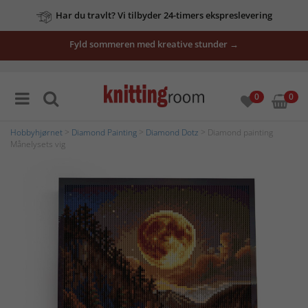
Har du travlt? Vi tilbyder 24-timers ekspreslevering
Fyld sommeren med kreative stunder →
0
0
Hobbyhjørnet
>
Diamond Painting
>
Diamond Dotz
> Diamond painting
Månelysets vig