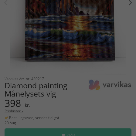
Varvikas
Art. nr: 450217
Diamond painting
Månelysets vig
398
kr.
Prishistorik
Bestillingsvare, sendes tidligst
20 Aug
KØB