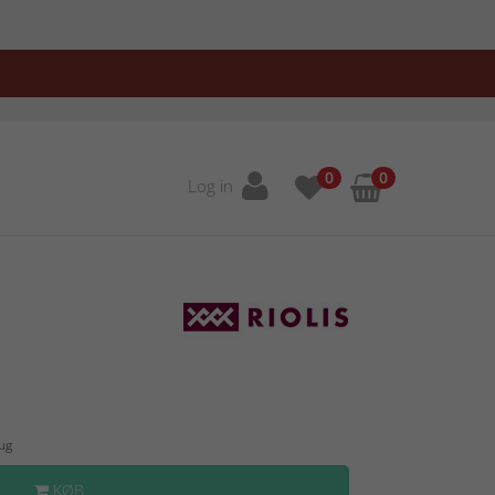
0
0
Log in
Aug
KØB