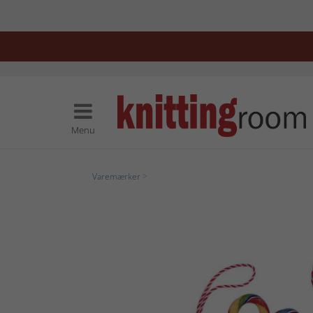
Menu
Varemærker
>