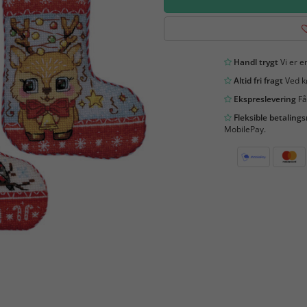
Handl trygt
Vi er en
Altid fri fragt
Ved kø
Ekspreslevering
Få
Fleksible betaling
MobilePay.