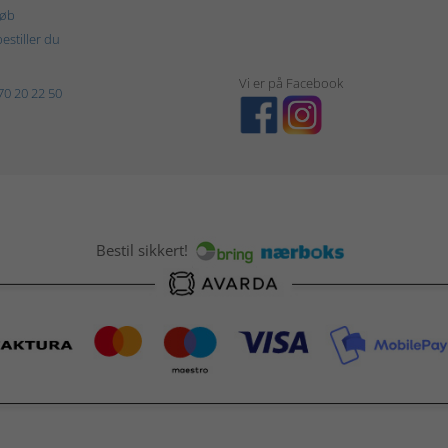
køb
estiller du
Vi er på Facebook
70 20 22 50
Bestil sikkert!