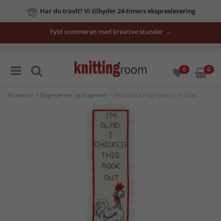
Har du travlt? Vi tilbyder 24-timers ekspreslevering
Fyld sommeren med kreative stunder →
0
0
Broderier
>
Bogmærker og magneter
> Broderikit Bogmærke I´m Glad..