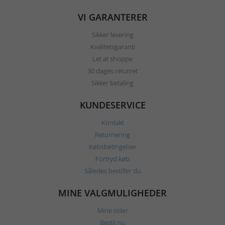
VI GARANTERER
Sikker levering
Kvalitetsgaranti
Let at shoppe
30 dages returret
Sikker betaling
KUNDESERVICE
Kontakt
Returnering
Købsbetingelser
Fortryd køb
Således bestiller du
MINE VALGMULIGHEDER
Mine sider
Bestil nu