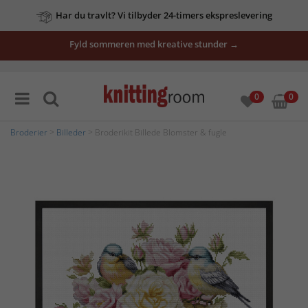
Har du travlt? Vi tilbyder 24-timers ekspreslevering
Fyld sommeren med kreative stunder →
0
0
Broderier
>
Billeder
> Broderikit Billede Blomster & fugle