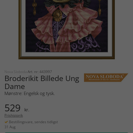
Nova Sloboda
Art. nr: 443997
Broderikit Billede Ung
Dame
Mønstre: Engelsk og tysk.
529
kr.
Prishistorik
Bestillingsvare, sendes tidligst
31 Aug