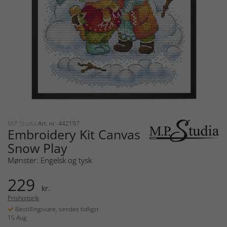
M.P Studia
Art. nr: 442197
Embroidery Kit Canvas
Snow Play
Mønster: Engelsk og tysk
229
kr.
Prishistorik
Bestillingsvare, sendes tidligst
15 Aug