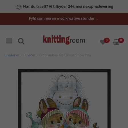
Har du travlt? Vi tilbyder 24-timers ekspreslevering
Fyld sommeren med kreative stunder →
0
0
Broderier
>
Billeder
> Embroidery Kit Canvas Snow Play