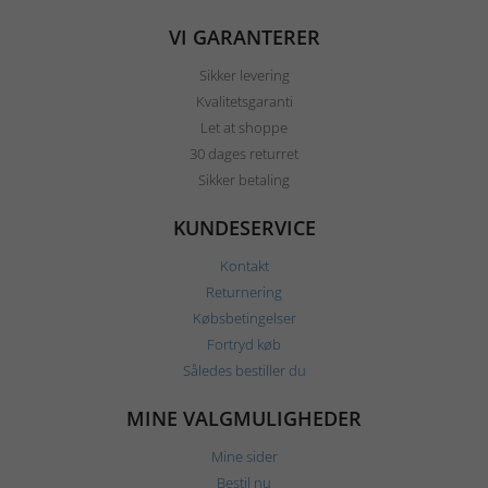
VI GARANTERER
Sikker levering
Kvalitetsgaranti
Let at shoppe
30 dages returret
Sikker betaling
KUNDESERVICE
Kontakt
Returnering
Købsbetingelser
Fortryd køb
Således bestiller du
MINE VALGMULIGHEDER
Mine sider
Bestil nu