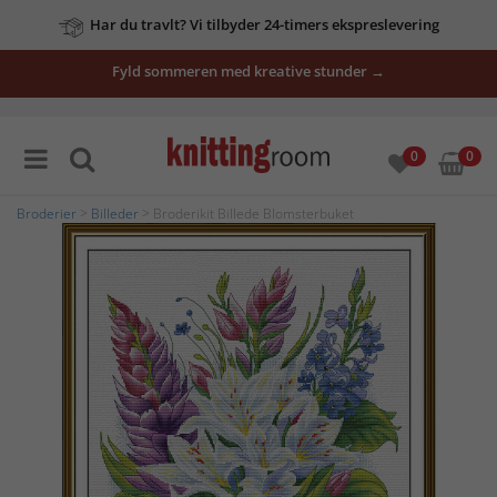
Har du travlt? Vi tilbyder 24-timers ekspreslevering
Fyld sommeren med kreative stunder →
0
0
Broderier
>
Billeder
> Broderikit Billede Blomsterbuket