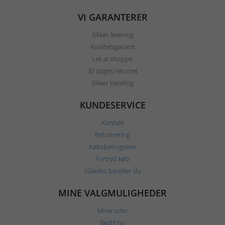
VI GARANTERER
Sikker levering
Kvalitetsgaranti
Let at shoppe
30 dages returret
Sikker betaling
KUNDESERVICE
Kontakt
Returnering
Købsbetingelser
Fortryd køb
Således bestiller du
MINE VALGMULIGHEDER
Mine sider
Bestil nu