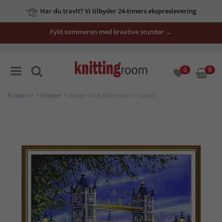
Har du travlt? Vi tilbyder 24-timers ekspreslevering
Fyld sommeren med kreative stunder →
0
0
Broderier
>
Billeder
> Broderikit Billede Bybro i natten