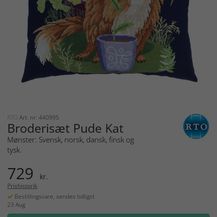
RTO
Art. nr: 440995
Broderisæt Pude Kat
Mønster: Svensk, norsk, dansk, finsk og
tysk.
729
kr.
Prishistorik
Bestillingsvare, sendes tidligst
23 Aug