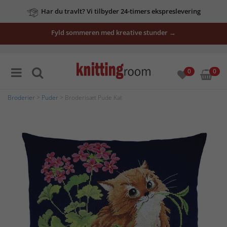
Har du travlt? Vi tilbyder 24-timers ekspreslevering
Fyld sommeren med kreative stunder →
0
0
Broderier
>
Puder
> Broderisæt Pude Kat