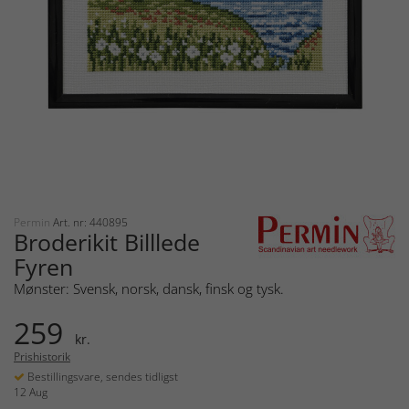
Permin
Art. nr: 440895
Broderikit Billlede
Fyren
Mønster: Svensk, norsk, dansk, finsk og tysk.
259
kr.
Prishistorik
Bestillingsvare, sendes tidligst
12 Aug