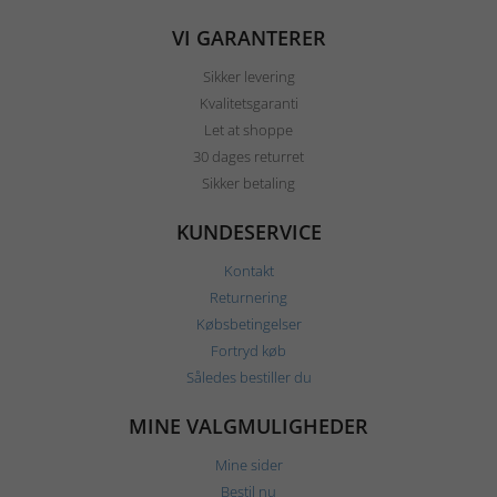
VI GARANTERER
Sikker levering
Kvalitetsgaranti
Let at shoppe
30 dages returret
Sikker betaling
KUNDESERVICE
Kontakt
Returnering
Købsbetingelser
Fortryd køb
Således bestiller du
MINE VALGMULIGHEDER
Mine sider
Bestil nu