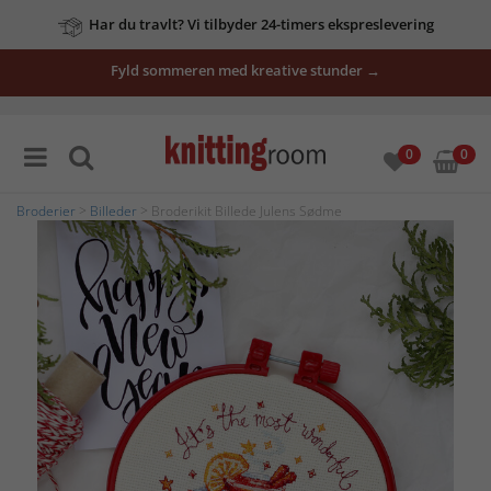
Har du travlt? Vi tilbyder 24-timers ekspreslevering
Fyld sommeren med kreative stunder →
0
0
Broderier
>
Billeder
> Broderikit Billede Julens Sødme