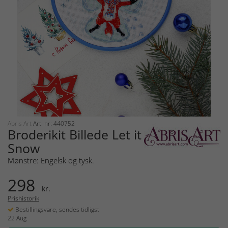
Abris Art
Art. nr: 440752
Broderikit Billede Let it
Snow
Mønstre: Engelsk og tysk.
298
kr.
Prishistorik
Bestillingsvare, sendes tidligst
22 Aug