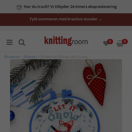
Har du travlt? Vi tilbyder 24-timers ekspreslevering
Fyld sommeren med kreative stunder →
0
0
Broderier
>
Billeder
> Broderikit Billede Let it Snow